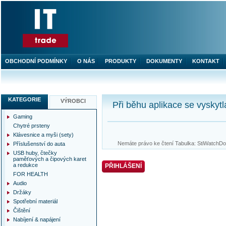
OBCHODNÍ PODMÍNKY
O NÁS
PRODUKTY
DOKUMENTY
KONTAKT
KATEGORIE
VÝROBCI
Při běhu aplikace se vyskytl
Gaming
Chytré prsteny
Klávesnice a myši (sety)
Nemáte právo ke čtení Tabulka: StiWatchDog
Příslušenství do auta
USB huby, čtečky
paměťových a čipových karet
a redukce
PŘIHLÁŠENÍ
FOR HEALTH
Audio
Držáky
Spotřební materiál
Čištění
Nabíjení & napájení