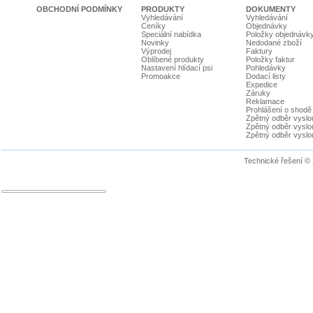
OBCHODNÍ PODMÍNKY
PRODUKTY
DOKUMENTY
Vyhledávání
Vyhledávání
Ceníky
Objednávky
Speciální nabídka
Položky objednávk
Novinky
Nedodané zboží
Výprodej
Faktury
Oblíbené produkty
Položky faktur
Nastavení hlídací psi
Pohledávky
Promoakce
Dodací listy
Expedice
Záruky
Reklamace
Prohlášení o shodě
Zpětný odběr vyslou
Zpětný odběr vyslouž
Zpětný odběr vyslou
Technické řešení ©