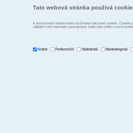
Tato webová stránka používá cooki
K provozování našeho webu využíváme takzvané cookies. Cookies js
zajištění vaší maximální spokojenosti. Dejte nám vědět o svých prefe
Nutné
Preferenční
Statistické
Marketingové