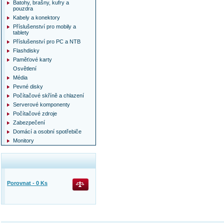
Batohy, brašny, kufry a
pouzdra
Kabely a konektory
Příslušenství pro mobily a
tablety
Příslušenství pro PC a NTB
Flashdisky
Paměťové karty
Osvětlení
Média
Pevné disky
Počítačové skříně a chlazení
Serverové komponenty
Počítačové zdroje
Zabezpečení
Domácí a osobní spotřebiče
Monitory
Porovnat -
0
Ks