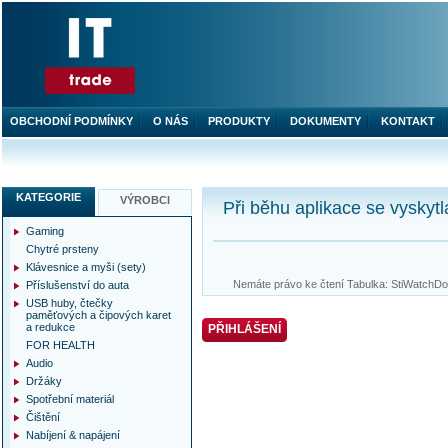
OBCHODNÍ PODMÍNKY
O NÁS
PRODUKTY
DOKUMENTY
KONTAKT
KATEGORIE
VÝROBCI
Při běhu aplikace se vyskytl
Gaming
Chytré prsteny
Klávesnice a myši (sety)
Nemáte právo ke čtení Tabulka: StiWatchDog
Příslušenství do auta
USB huby, čtečky
paměťových a čipových karet
a redukce
PŘIHLÁŠENÍ
FOR HEALTH
Audio
Držáky
Spotřební materiál
Čištění
Nabíjení & napájení