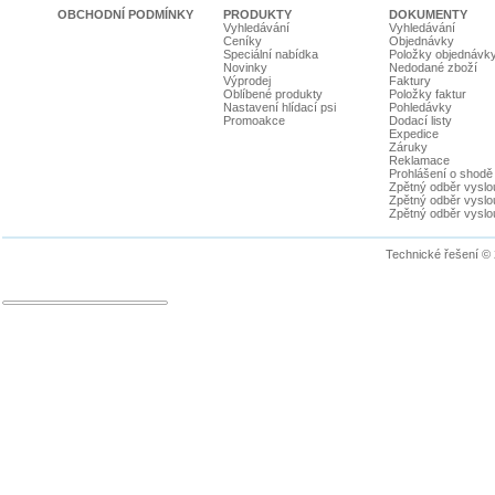
OBCHODNÍ PODMÍNKY
PRODUKTY
DOKUMENTY
Vyhledávání
Vyhledávání
Ceníky
Objednávky
Speciální nabídka
Položky objednávk
Novinky
Nedodané zboží
Výprodej
Faktury
Oblíbené produkty
Položky faktur
Nastavení hlídací psi
Pohledávky
Promoakce
Dodací listy
Expedice
Záruky
Reklamace
Prohlášení o shodě
Zpětný odběr vyslou
Zpětný odběr vyslouž
Zpětný odběr vyslou
Technické řešení ©