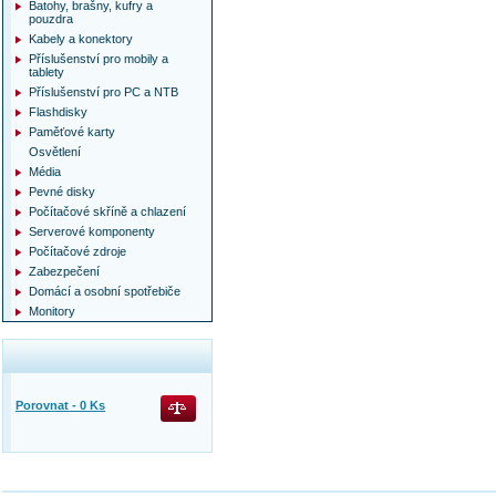
Batohy, brašny, kufry a
pouzdra
Kabely a konektory
Příslušenství pro mobily a
tablety
Příslušenství pro PC a NTB
Flashdisky
Paměťové karty
Osvětlení
Média
Pevné disky
Počítačové skříně a chlazení
Serverové komponenty
Počítačové zdroje
Zabezpečení
Domácí a osobní spotřebiče
Monitory
Porovnat -
0
Ks