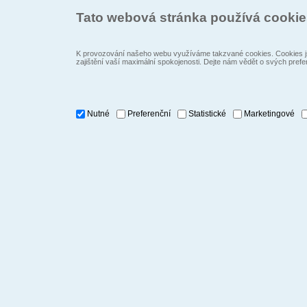
Tato webová stránka používá cooki
K provozování našeho webu využíváme takzvané cookies. Cookies js
zajištění vaší maximální spokojenosti. Dejte nám vědět o svých prefe
Nutné
Preferenční
Statistické
Marketingové