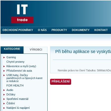
OBCHODNÍ PODMÍNKY
O NÁS
PRODUKTY
DOKUMENTY
KONTAKT
KATEGORIE
VÝROBCI
Při běhu aplikace se vyskytl
Gaming
Chytré prsteny
Klávesnice a myši (sety)
Nemáte právo ke čtení Tabulka: StiWatchDog
Příslušenství do auta
USB huby, čtečky
paměťových a čipových karet
a redukce
PŘIHLÁŠENÍ
FOR HEALTH
Audio
Držáky
Spotřební materiál
Čištění
Nabíjení & napájení