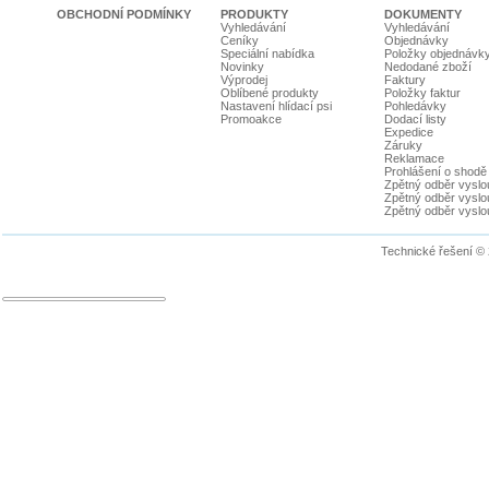
OBCHODNÍ PODMÍNKY
PRODUKTY
DOKUMENTY
Vyhledávání
Vyhledávání
Ceníky
Objednávky
Speciální nabídka
Položky objednávk
Novinky
Nedodané zboží
Výprodej
Faktury
Oblíbené produkty
Položky faktur
Nastavení hlídací psi
Pohledávky
Promoakce
Dodací listy
Expedice
Záruky
Reklamace
Prohlášení o shodě
Zpětný odběr vyslou
Zpětný odběr vyslouž
Zpětný odběr vyslou
Technické řešení ©