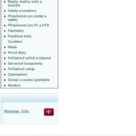
Batohy, brašny, kufry a
pouzdra
Kabely a konektory
Příslušenství pro mobily a
tablety
Příslušenství pro PC a NTB
Flashdisky
Paměťové karty
Osvětlení
Média
Pevné disky
Počítačové skříně a chlazení
Serverové komponenty
Počítačové zdroje
Zabezpečení
Domácí a osobní spotřebiče
Monitory
Porovnat -
0
Ks