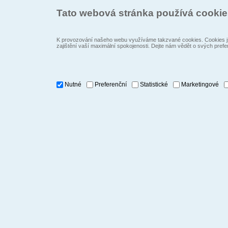
Tato webová stránka používá cooki
K provozování našeho webu využíváme takzvané cookies. Cookies js
zajištění vaší maximální spokojenosti. Dejte nám vědět o svých prefe
Nutné
Preferenční
Statistické
Marketingové