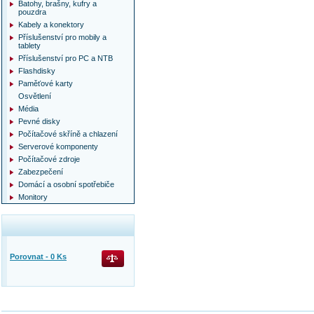
Batohy, brašny, kufry a
pouzdra
Kabely a konektory
Příslušenství pro mobily a
tablety
Příslušenství pro PC a NTB
Flashdisky
Paměťové karty
Osvětlení
Média
Pevné disky
Počítačové skříně a chlazení
Serverové komponenty
Počítačové zdroje
Zabezpečení
Domácí a osobní spotřebiče
Monitory
Porovnat -
0
Ks