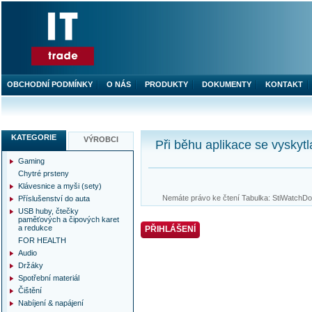
OBCHODNÍ PODMÍNKY
O NÁS
PRODUKTY
DOKUMENTY
KONTAKT
KATEGORIE
VÝROBCI
Při běhu aplikace se vyskytl
Gaming
Chytré prsteny
Klávesnice a myši (sety)
Nemáte právo ke čtení Tabulka: StiWatchDog
Příslušenství do auta
USB huby, čtečky
paměťových a čipových karet
a redukce
PŘIHLÁŠENÍ
FOR HEALTH
Audio
Držáky
Spotřební materiál
Čištění
Nabíjení & napájení