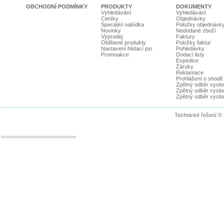
OBCHODNÍ PODMÍNKY
PRODUKTY
DOKUMENTY
Vyhledávání
Vyhledávání
Ceníky
Objednávky
Speciální nabídka
Položky objednávk
Novinky
Nedodané zboží
Výprodej
Faktury
Oblíbené produkty
Položky faktur
Nastavení hlídací psi
Pohledávky
Promoakce
Dodací listy
Expedice
Záruky
Reklamace
Prohlášení o shodě
Zpětný odběr vyslou
Zpětný odběr vyslouž
Zpětný odběr vyslou
Technické řešení ©