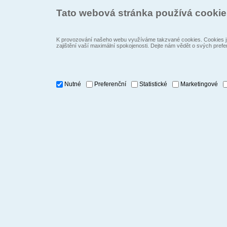
Tato webová stránka používá cooki
K provozování našeho webu využíváme takzvané cookies. Cookies js
zajištění vaší maximální spokojenosti. Dejte nám vědět o svých prefe
Nutné
Preferenční
Statistické
Marketingové