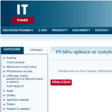
OBCHODNÍ PODMÍNKY
O NÁS
PRODUKTY
DOKUMENTY
KONTAKT
KATEGORIE
VÝROBCI
Při běhu aplikace se vyskytl
Gaming
Chytré prsteny
Klávesnice a myši (sety)
Nemáte právo ke čtení Tabulka: StiWatchDog
Příslušenství do auta
USB huby, čtečky
paměťových a čipových karet
a redukce
PŘIHLÁŠENÍ
FOR HEALTH
Audio
Držáky
Spotřební materiál
Čištění
Nabíjení & napájení