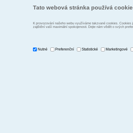
Tato webová stránka používá cooki
K provozování našeho webu využíváme takzvané cookies. Cookies js
zajištění vaší maximální spokojenosti. Dejte nám vědět o svých prefe
Nutné
Preferenční
Statistické
Marketingové