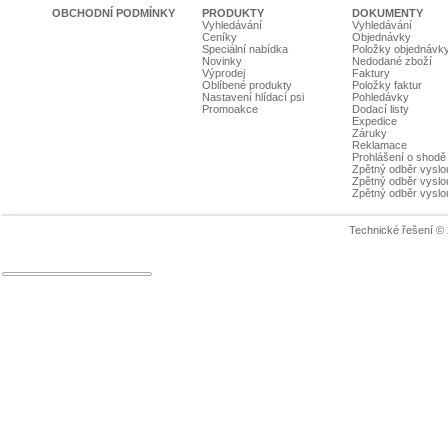
OBCHODNÍ PODMÍNKY
PRODUKTY
DOKUMENTY
Vyhledávání
Vyhledávání
Ceníky
Objednávky
Speciální nabídka
Položky objednávk
Novinky
Nedodané zboží
Výprodej
Faktury
Oblíbené produkty
Položky faktur
Nastavení hlídací psi
Pohledávky
Promoakce
Dodací listy
Expedice
Záruky
Reklamace
Prohlášení o shodě
Zpětný odběr vyslou
Zpětný odběr vyslouž
Zpětný odběr vyslou
Technické řešení ©