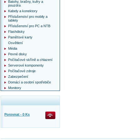
Batohy, brašny, kufry a
pouzdra
Kabely a konektory
Příslušenství pro mobily a
tablety
Příslušenství pro PC a NTB
Flashdisky
Paměťové karty
Osvětlení
Média
Pevné disky
Počítačové skříně a chlazení
Serverové komponenty
Počítačové zdroje
Zabezpečení
Domácí a osobní spotřebiče
Monitory
Porovnat -
0
Ks