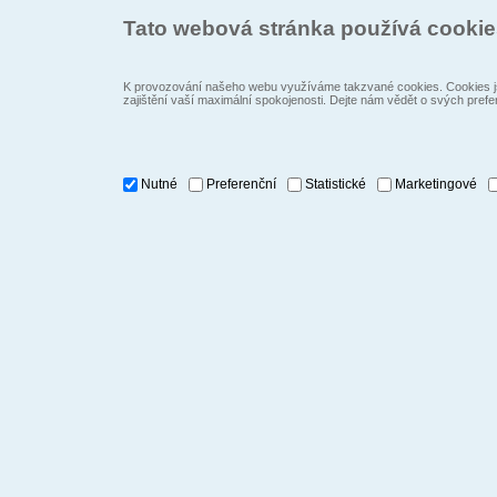
Tato webová stránka používá cooki
K provozování našeho webu využíváme takzvané cookies. Cookies js
zajištění vaší maximální spokojenosti. Dejte nám vědět o svých prefe
Nutné
Preferenční
Statistické
Marketingové