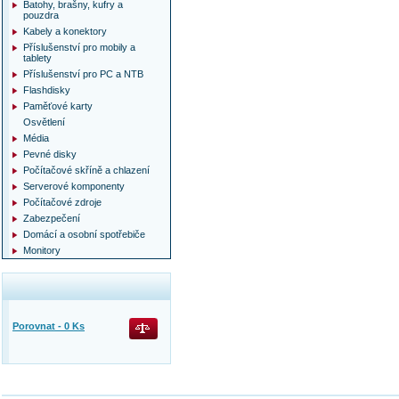
Batohy, brašny, kufry a
pouzdra
Kabely a konektory
Příslušenství pro mobily a
tablety
Příslušenství pro PC a NTB
Flashdisky
Paměťové karty
Osvětlení
Média
Pevné disky
Počítačové skříně a chlazení
Serverové komponenty
Počítačové zdroje
Zabezpečení
Domácí a osobní spotřebiče
Monitory
Porovnat -
0
Ks