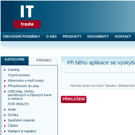
OBCHODNÍ PODMÍNKY
O NÁS
PRODUKTY
DOKUMENTY
KONTAKT
KATEGORIE
VÝROBCI
Při běhu aplikace se vyskytl
Gaming
Chytré prsteny
Klávesnice a myši (sety)
Nemáte právo ke čtení Tabulka: StiWatchDog
Příslušenství do auta
USB huby, čtečky
paměťových a čipových karet
a redukce
PŘIHLÁŠENÍ
FOR HEALTH
Audio
Držáky
Spotřební materiál
Čištění
Nabíjení & napájení