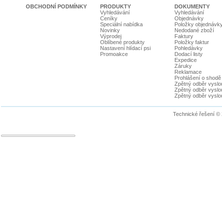
OBCHODNÍ PODMÍNKY
PRODUKTY
DOKUMENTY
Vyhledávání
Vyhledávání
Ceníky
Objednávky
Speciální nabídka
Položky objednávk
Novinky
Nedodané zboží
Výprodej
Faktury
Oblíbené produkty
Položky faktur
Nastavení hlídací psi
Pohledávky
Promoakce
Dodací listy
Expedice
Záruky
Reklamace
Prohlášení o shodě
Zpětný odběr vyslou
Zpětný odběr vyslouž
Zpětný odběr vyslou
Technické řešení ©