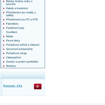
Batohy, brašny, kufry a
pouzdra
Kabely a konektory
Příslušenství pro mobily a
tablety
Příslušenství pro PC a NTB
Flashdisky
Paměťové karty
Osvětlení
Média
Pevné disky
Počítačové skříně a chlazení
Serverové komponenty
Počítačové zdroje
Zabezpečení
Domácí a osobní spotřebiče
Monitory
Porovnat -
0
Ks