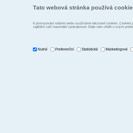
Tato webová stránka používá cooki
K provozování našeho webu využíváme takzvané cookies. Cookies js
zajištění vaší maximální spokojenosti. Dejte nám vědět o svých prefe
Nutné
Preferenční
Statistické
Marketingové