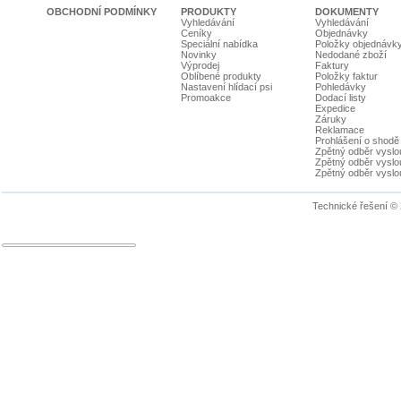
OBCHODNÍ PODMÍNKY
PRODUKTY
DOKUMENTY
Vyhledávání
Vyhledávání
Ceníky
Objednávky
Speciální nabídka
Položky objednávk
Novinky
Nedodané zboží
Výprodej
Faktury
Oblíbené produkty
Položky faktur
Nastavení hlídací psi
Pohledávky
Promoakce
Dodací listy
Expedice
Záruky
Reklamace
Prohlášení o shodě
Zpětný odběr vyslou
Zpětný odběr vyslouž
Zpětný odběr vyslou
Technické řešení ©