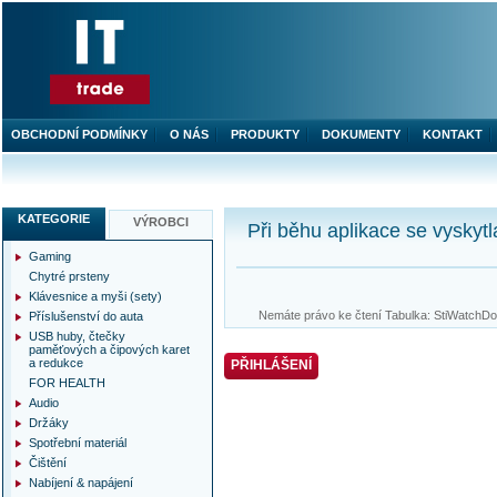
OBCHODNÍ PODMÍNKY
O NÁS
PRODUKTY
DOKUMENTY
KONTAKT
KATEGORIE
VÝROBCI
Při běhu aplikace se vyskytl
Gaming
Chytré prsteny
Klávesnice a myši (sety)
Nemáte právo ke čtení Tabulka: StiWatchDog
Příslušenství do auta
USB huby, čtečky
paměťových a čipových karet
a redukce
PŘIHLÁŠENÍ
FOR HEALTH
Audio
Držáky
Spotřební materiál
Čištění
Nabíjení & napájení