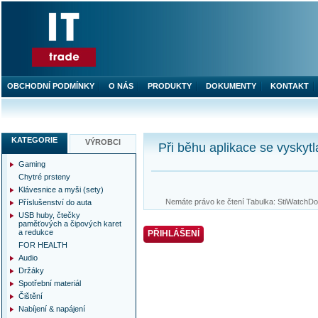
OBCHODNÍ PODMÍNKY
O NÁS
PRODUKTY
DOKUMENTY
KONTAKT
KATEGORIE
VÝROBCI
Při běhu aplikace se vyskytl
Gaming
Chytré prsteny
Klávesnice a myši (sety)
Nemáte právo ke čtení Tabulka: StiWatchDog
Příslušenství do auta
USB huby, čtečky
paměťových a čipových karet
a redukce
PŘIHLÁŠENÍ
FOR HEALTH
Audio
Držáky
Spotřební materiál
Čištění
Nabíjení & napájení