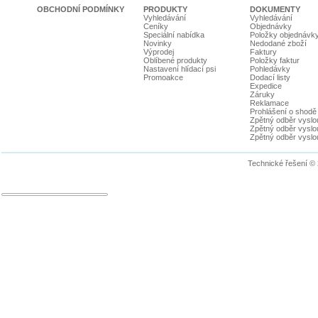
OBCHODNÍ PODMÍNKY
PRODUKTY
DOKUMENTY
Vyhledávání
Vyhledávání
Ceníky
Objednávky
Speciální nabídka
Položky objednávk
Novinky
Nedodané zboží
Výprodej
Faktury
Oblíbené produkty
Položky faktur
Nastavení hlídací psi
Pohledávky
Promoakce
Dodací listy
Expedice
Záruky
Reklamace
Prohlášení o shodě
Zpětný odběr vyslou
Zpětný odběr vyslouž
Zpětný odběr vyslou
Technické řešení ©