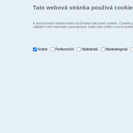
Tato webová stránka používá cooki
K provozování našeho webu využíváme takzvané cookies. Cookies js
zajištění vaší maximální spokojenosti. Dejte nám vědět o svých prefe
Nutné
Preferenční
Statistické
Marketingové