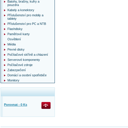
Batohy, brašny, kufry a
pouzdra
Kabely a konektory
Příslušenství pro mobily a
tablety
Příslušenství pro PC a NTB
Flashdisky
Paměťové karty
Osvětlení
Média
Pevné disky
Počítačové skříně a chlazení
Serverové komponenty
Počítačové zdroje
Zabezpečení
Domácí a osobní spotřebiče
Monitory
Porovnat -
0
Ks