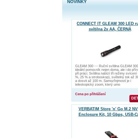
NOVINKY
CONNECT IT GLEAM 300 LED ru
svítilna 2x AA, ČERNÁ
GLEAM 300 --- Ruční svítilna GLEAM 300
ideální pomocník nejen doma, ale i do přír
při práci. Svítilna nabízí tři režimy svícení
%, 25 % a stroboskop), světelný tok až 3
a dosvit až 100 m. Samozřejmostí je i
teleskopický zoom, který umo
Cena po přihlášení
DET
VERBATIM Store 'n' Go M.2 N
Enclosure Kit, 10 Gbps, USB-C