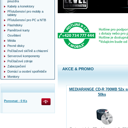
pouzdra
Kabely a konektory
Příslušenství pro mobily a
tablety
Příslušenství pro PC a NTB
Flashdisky
Paměťové karty
Osvětlení
Média
Pevné disky
Počítačové skříně a chlazení
Serverové komponenty
Počítačové zdroje
Zabezpečení
AKCE & PROMO
Domácí a osobní spotřebiče
Monitory
MEDIARANGE CD-R 700MB 52x sp
50ks
Porovnat -
0
Ks