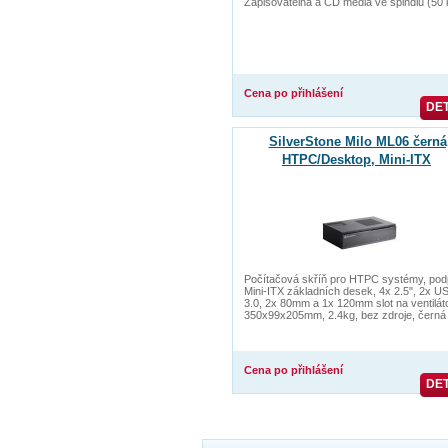
Zapisovatelná a CD média ve spindlu (50 
Cena po přihlášení
DET
SilverStone Milo ML06 černá
HTPC/Desktop, Mini-ITX
Počítačová skříň pro HTPC systémy, pod
Mini-ITX základních desek, 4x 2.5", 2x U
3.0, 2x 80mm a 1x 120mm slot na ventiláto
350x99x205mm, 2.4kg, bez zdroje, černá
Cena po přihlášení
DET