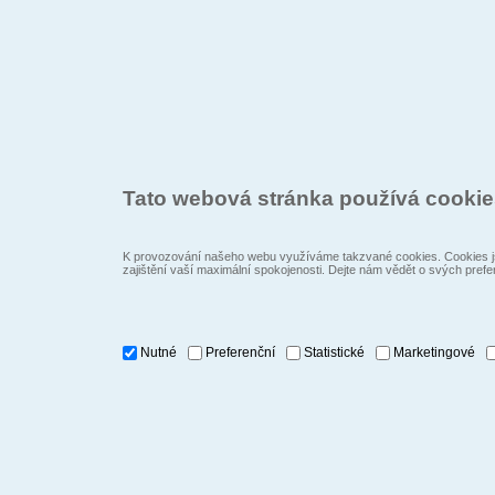
Tato webová stránka používá cooki
K provozování našeho webu využíváme takzvané cookies. Cookies js
zajištění vaší maximální spokojenosti. Dejte nám vědět o svých prefe
Nutné
Preferenční
Statistické
Marketingové