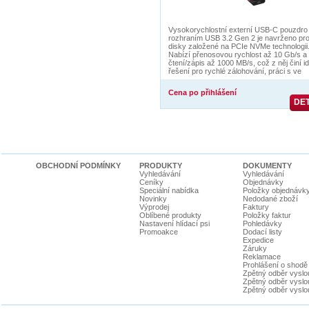
Vysokorychlostní externí USB-C pouzdro
rozhraním USB 3.2 Gen 2 je navrženo pr
disky založené na PCIe NVMe technologii
Nabízí přenosovou rychlost až 10 Gb/s a
čtení/zápis až 1000 MB/s, což z něj činí id
řešení pro rychlé zálohování, práci s ve
Cena po přihlášení
DET
OBCHODNÍ PODMÍNKY
PRODUKTY
DOKUMENTY
Vyhledávání
Vyhledávání
Ceníky
Objednávky
Speciální nabídka
Položky objednávk
Novinky
Nedodané zboží
Výprodej
Faktury
Oblíbené produkty
Položky faktur
Nastavení hlídací psi
Pohledávky
Promoakce
Dodací listy
Expedice
Záruky
Reklamace
Prohlášení o shodě
Zpětný odběr vyslou
Zpětný odběr vyslouž
Zpětný odběr vyslou