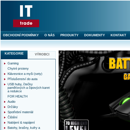
OBCHODNÍ PODMÍNKY
O NÁS
PRODUKTY
DOKUMENTY
KONTAKT
IT TRADE.cz
KATEGORIE
VÝROBCI
Gaming
Chytré prsteny
Klávesnice a myši (sety)
Příslušenství do auta
USB huby, čtečky
paměťových a čipových karet
a redukce
FOR HEALTH
Audio
Držáky
Spotřební materiál
Čištění
Nabíjení & napájení
Batohy, brašny, kufry a