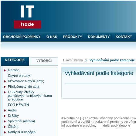
OBCHODNÍ PODMÍNKY
O NÁS
PRODUKTY
DOKUMENTY
KONTAKT
KATEGORIE
Hlavní strana
Vyhledávání podle kategorie
VÝROBCI
Gaming
Vyhledávání podle kategorie
Chytré prsteny
Klávesnice a myši (sety)
Příslušenství do auta
USB huby, čtečky
paměťových a čipových karet
a redukce
FOR HEALTH
Audio
Držáky
Kliknutím na [+] se rozbalí všechny podúrovně; Kl
Spotřební materiál
podúrovně a vypíší se zařazené produkty ze všec
[n] obsahuje n produků, ... další podkategorie
Čištění
Nabíjení & napájení