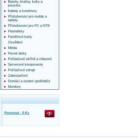
Batohy, brašny, kufry a
pouzdra
Kabely a konektory
Příslušenství pro mobily a
tablety
Příslušenství pro PC a NTB
Flashdisky
Paměťové karty
Osvětlení
Média
Pevné disky
Počítačové skříně a chlazení
Serverové komponenty
Počítačové zdroje
Zabezpečení
Domácí a osobní spotřebiče
Monitory
Porovnat -
0
Ks