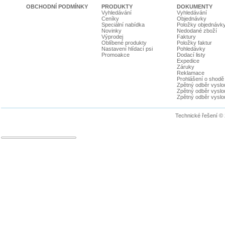
OBCHODNÍ PODMÍNKY
PRODUKTY
DOKUMENTY
Vyhledávání
Vyhledávání
Ceníky
Objednávky
Speciální nabídka
Položky objednávk
Novinky
Nedodané zboží
Výprodej
Faktury
Oblíbené produkty
Položky faktur
Nastavení hlídací psi
Pohledávky
Promoakce
Dodací listy
Expedice
Záruky
Reklamace
Prohlášení o shodě
Zpětný odběr vyslou
Zpětný odběr vyslouž
Zpětný odběr vyslou
Technické řešení ©