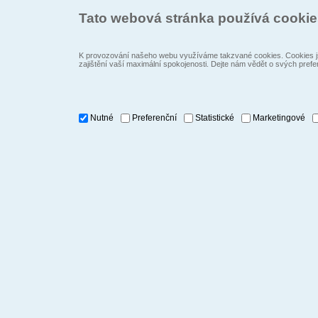
Tato webová stránka používá cooki
K provozování našeho webu využíváme takzvané cookies. Cookies js
zajištění vaší maximální spokojenosti. Dejte nám vědět o svých prefe
Nutné
Preferenční
Statistické
Marketingové