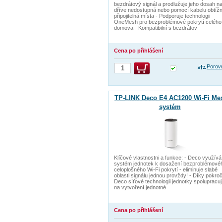
bezdrátový signál a prodlužuje jeho dosah n
dříve nedostupná nebo pomocí kabelu obtíž
připojitelná místa - Podporuje technologii
OneMesh pro bezproblémové pokrytí celého
domova - Kompatibilní s bezdrátov
Cena po přihlášení
Porov
TP-LINK Deco E4 AC1200 Wi-Fi Me
systém
Klíčové vlastnostni a funkce: - Deco využívá
systém jednotek k dosažení bezproblémové
celoplošného Wi-Fi pokrytí - eliminuje slabé
oblasti signálu jednou provždy! - Díky pokroč
Deco síťové technologii jednotky spolupracuj
na vytvoření jednotné
Cena po přihlášení