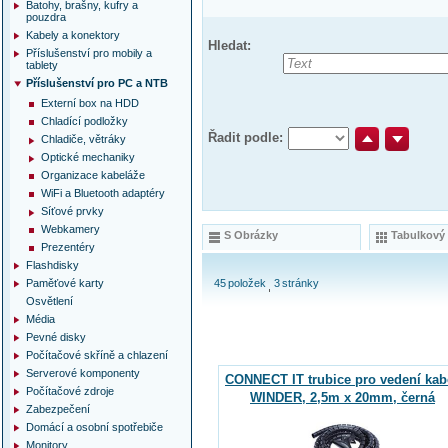
Batohy, brašny, kufry a
pouzdra
Kabely a konektory
Hledat:
Příslušenství pro mobily a
tablety
Příslušenství pro PC a NTB
Externí box na HDD
Chladící podložky
Řadit podle:
Chladiče, větráky
Optické mechaniky
Organizace kabeláže
WiFi a Bluetooth adaptéry
Síťové prvky
Webkamery
S Obrázky
Tabulkový
Prezentéry
Flashdisky
Paměťové karty
45
položek
3
stránky
Osvětlení
Média
Pevné disky
Počítačové skříně a chlazení
Serverové komponenty
CONNECT IT trubice pro vedení kab
Počítačové zdroje
WINDER, 2,5m x 20mm, černá
Zabezpečení
Domácí a osobní spotřebiče
Monitory