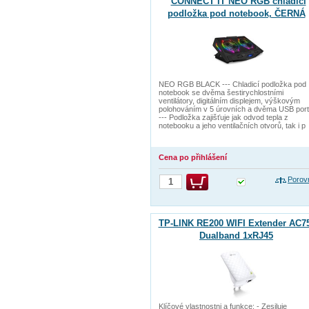
CONNECT IT NEO RGB chladicí
podložka pod notebook, ČERNÁ
NEO RGB BLACK --- Chladicí podložka pod
notebook se dvěma šestirychlostními
ventilátory, digitálním displejem, výškovým
polohováním v 5 úrovních a dvěma USB port
--- Podložka zajišťuje jak odvod tepla z
notebooku a jeho ventilačních otvorů, tak i p
Cena po přihlášení
Porov
TP-LINK RE200 WIFI Extender AC75
Dualband 1xRJ45
Klíčové vlastnostni a funkce: - Zesiluje