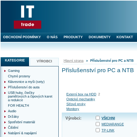
OBCHODNÍ PODMÍNKY
O NÁS
PRODUKTY
DOKUMENTY
KONTAKT
KATEGORIE
Hlavní strana
Příslušenství pro PC a NTB
VÝROBCI
Příslušenství pro PC a NTB
Gaming
Chytré prsteny
Klávesnice a myši (sety)
Příslušenství do auta
USB huby, čtečky
Externí box na HDD
2
paměťových a čipových karet
Optické mechaniky
a redukce
Síťové prvky
FOR HEALTH
Monitory
Audio
Držáky
Výrobci:
VŠICHNI
Spotřební materiál
MEDIARANGE
Čištění
TP-LINK
Nabíjení & napájení