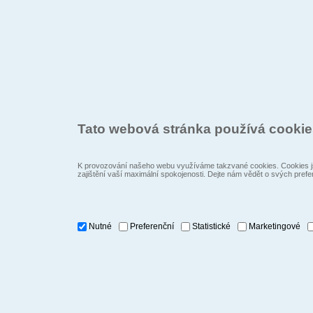
Tato webová stránka používá cooki
K provozování našeho webu využíváme takzvané cookies. Cookies js
zajištění vaší maximální spokojenosti. Dejte nám vědět o svých prefe
Nutné
Preferenční
Statistické
Marketingové