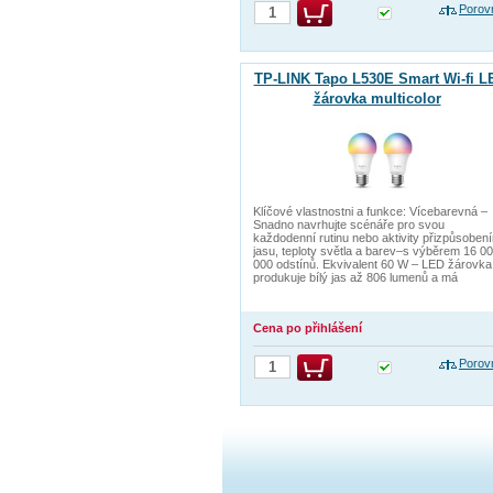
Porov
TP-LINK Tapo L530E Smart Wi-fi L
žárovka multicolor
Klíčové vlastnostni a funkce: Vícebarevná –
Snadno navrhujte scénáře pro svou
každodenní rutinu nebo aktivity přizpůsoben
jasu, teploty světla a barev–s výběrem 16 0
000 odstínů. Ekvivalent 60 W – LED žárovka
produkuje bílý jas až 806 lumenů a má
Cena po přihlášení
Porov