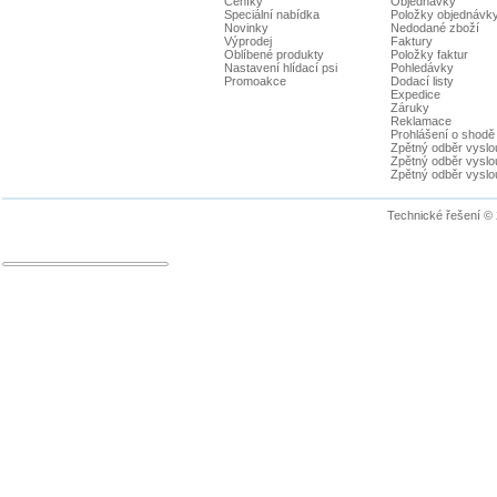
Ceníky
Objednávky
Speciální nabídka
Položky objednávk
Novinky
Nedodané zboží
Výprodej
Faktury
Oblíbené produkty
Položky faktur
Nastavení hlídací psi
Pohledávky
Promoakce
Dodací listy
Expedice
Záruky
Reklamace
Prohlášení o shodě
Zpětný odběr vyslou
Zpětný odběr vyslouž
Zpětný odběr vyslou
Technické řešení ©