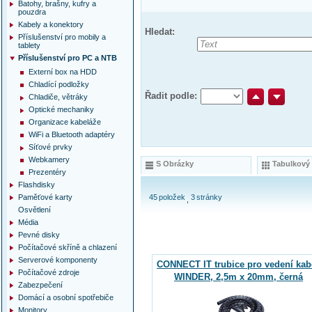
Batohy, brašny, kufry a
pouzdra
Kabely a konektory
Hledat:
Příslušenství pro mobily a
tablety
Příslušenství pro PC a NTB
Externí box na HDD
Chladící podložky
Řadit podle:
Chladiče, větráky
Optické mechaniky
Organizace kabeláže
WiFi a Bluetooth adaptéry
Síťové prvky
Webkamery
S Obrázky
Tabulkový
Prezentéry
Flashdisky
Paměťové karty
45
položek
3
stránky
Osvětlení
Média
Pevné disky
Počítačové skříně a chlazení
Serverové komponenty
CONNECT IT trubice pro vedení kab
Počítačové zdroje
WINDER, 2,5m x 20mm, černá
Zabezpečení
Domácí a osobní spotřebiče
Monitory