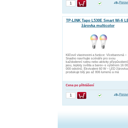
Porov
TP-LINK Tapo L530E Smart Wi-fi L
žárovka multicolor
Klíčové vlastnostni a funkce: Vícebarevná –
Snadno navrhujte scénáře pro svou
každodenní rutinu nebo aktivity přizpůsoben
jasu, teploty světla a barev–s výběrem 16 0
000 odstínů. Ekvivalent 60 W – LED žárovka
produkuje bílý jas až 806 lumenů a má
Cena po přihlášení
Porov