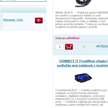
Winder BLACK --- Praktická trubice WINDE
pro vedení a organizaci kabelů ve vaší
domácnosti či kanceláři. Jednoduše sjednoťt
Porovnat -
0
Ks
kabely, které patří k sobě, a udělejte v nich
jednou provždy pořádek. Trubice je vyroben
kvalitního pružného plastu o průměr
Cena po přihlášení
Porov
CONNECT IT FrostWind chladicí
podložka pod notebook s modrý
podsvícením, ČERNÁ
FrostWind BLACK --- Chladicí podložka pod
notebook se čtyřmi šestirychlostními
ventilátory, digitálním displejem, výškovým
polohováním ve 4 úrovních a dvěma USB
porty. --- Podložka zajišťuje jak odvod tepla z
notebooku a jeho ventilačních otvorů, tak