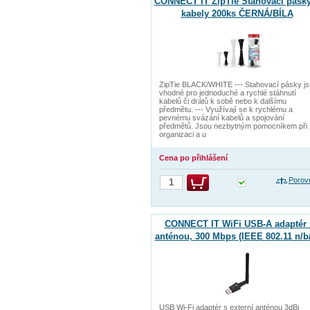
CONNECT IT ZipTie Stahovací pásky
kabely 200ks ČERNÁ/BÍLA
ZipTie BLACK/WHITE --- Stahovací pásky j
vhodné pro jednoduché a rychlé stáhnutí
kabelů či drátů k sobě nebo k dalšímu
předmětu. --- Využívají se k rychlému a
pevnému svázání kabelů a spojování
předmětů. Jsou nezbytným pomocníkem při
organizaci a u
Cena po přihlášení
Porov
CONNECT IT WiFi USB-A adaptér 
anténou, 300 Mbps (IEEE 802.11 n/b
USB Wi-Fi adaptér s externí anténou 3dBi