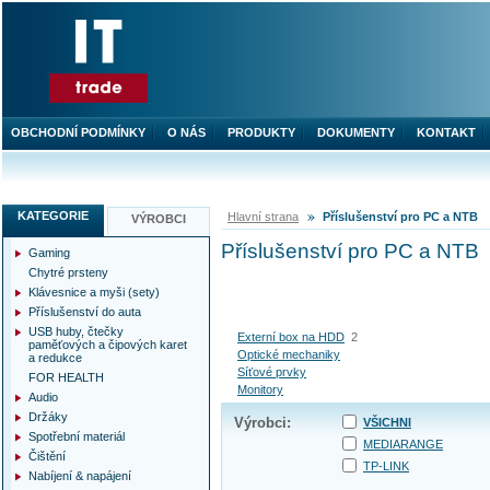
OBCHODNÍ PODMÍNKY
O NÁS
PRODUKTY
DOKUMENTY
KONTAKT
KATEGORIE
Hlavní strana
Příslušenství pro PC a NTB
VÝROBCI
Příslušenství pro PC a NTB
Gaming
Chytré prsteny
Klávesnice a myši (sety)
Příslušenství do auta
USB huby, čtečky
Externí box na HDD
2
paměťových a čipových karet
Optické mechaniky
a redukce
Síťové prvky
FOR HEALTH
Monitory
Audio
Držáky
Výrobci:
VŠICHNI
Spotřební materiál
MEDIARANGE
Čištění
TP-LINK
Nabíjení & napájení