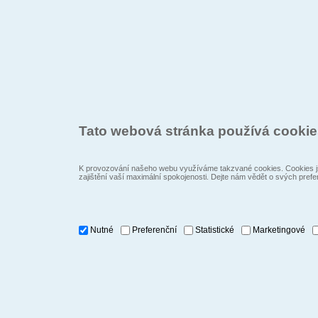
Tato webová stránka používá cooki
K provozování našeho webu využíváme takzvané cookies. Cookies js
zajištění vaší maximální spokojenosti. Dejte nám vědět o svých prefe
Nutné
Preferenční
Statistické
Marketingové