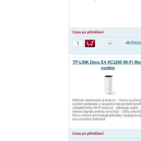
Cena po přihlášení
Porov
TP-LINK Deco E4 AC1200 Wi-Fi Me
systém
Klíčové vlastnostni a funkce: - Deco využívá
systém jednotek k dosažení bezproblémové
celoplošného Wi-Fi pokrytí - eliminuje slabé
oblasti signálu jednou provždy! - Díky pokroč
Deco síťové technologii jednotky spolupracuj
na vytvoření jednotné
Cena po přihlášení