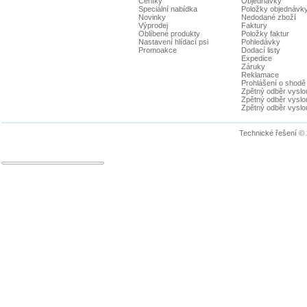
Ceníky
Objednávky
Speciální nabídka
Položky objednávk
Novinky
Nedodané zboží
Výprodej
Faktury
Oblíbené produkty
Položky faktur
Nastavení hlídací psi
Pohledávky
Promoakce
Dodací listy
Expedice
Záruky
Reklamace
Prohlášení o shodě
Zpětný odběr vyslou
Zpětný odběr vyslouž
Zpětný odběr vyslou
Technické řešení ©