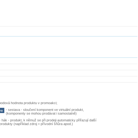
bodová hodnota produktu v promoakci;
-
sestava - sloučení komponent ve virtuální produkt,
va
(komponenty se mohou prodávat i samostatně)
-
hák - produkt, k němuž se při prodeji automaticky přiřazují další
produkty (například zdroj + přívodní šňůra apod.)