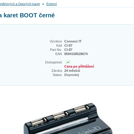
měťových a čipových karet
Externí
 karet BOOT černé
Výrobce
Connect IT
Kód
CI-87
Part No.
CI-87
EAN
8594158528674
Dostupnost
Cena po přihlášení
Záruka
24 měsíců
Status
Doprodej