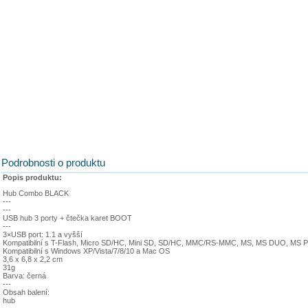
Podrobnosti o produktu
Popis produktu:
Hub Combo BLACK
---
---
USB hub 3 porty + čtečka karet BOOT
---
3×USB port: 1.1 a vyšší
Kompatibilní s T-Flash, Micro SD/HC, Mini SD, SD/HC, MMC/RS-MMC, MS, MS DUO, MS
Kompatibilní s Windows XP/Vista/7/8/10 a Mac OS
3,6 x 6,8 x 2,2 cm
31g
Barva: černá
---
Obsah balení:
hub