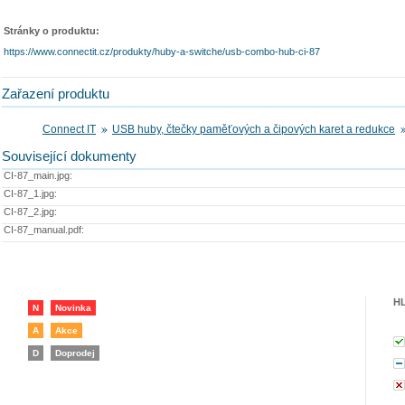
Stránky o produktu:
https://www.connectit.cz/produkty/huby-a-switche/usb-combo-hub-ci-87
Zařazení produktu
Connect IT
USB huby, čtečky paměťových a čipových karet a redukce
Související dokumenty
CI-87_main.jpg:
CI-87_1.jpg:
CI-87_2.jpg:
CI-87_manual.pdf:
H
N
Novinka
A
Akce
D
Doprodej