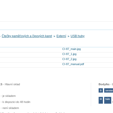
Čtečky paměťových a čipových karet
Externí
USB huby
CI-87_main.jpg
CI-87_1.jpg
CI-87_2.jpg
CI-87_manual.pdf
LS
-
Hlavní sklad
Body/ks
-
S
sesta
-
je skladem
H
hák
-
k dispozici do 48 hodin
-
není skladem