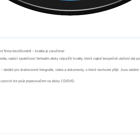
ní firma bezdůvodně – kvalita je zaručena!
, nabízí společnost Verbatim disky nejvyšší kvality, které zajistí bezpečné uložení dat po 
– ideální pro drahocenné fotografie, videa a dokumenty, o které nechcete přijít. Jsou odoln
to povrch lze psát popisovačem na disky CD/DVD.