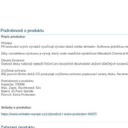
Podrobnosti o produktu
Popis produktu:
Přehled
Při testování svých výrobků využívají výrobci disků média Verbatim. Světovou jedničkou ne
Díky rozsáhlému výzkumu a vývoji, který vede mateřská společnost Mitsubishi Chemical Media
Dlouhá životnost
Optické disky nabízejí nejlepší řešení pro bezpečné dlouhodobé uložení důležitých souborů 
Zvýšená ochrana
Bílý povrch těchto disků CD poskytuje zvýšenou ochranu popisovací strany disku. Na ten
Podrobnosti o produktu
Kapacita: 700MB
Max. Zapis. Rychlosted: 52x
Baleni: 10 Pack Spindle
Povrch: Extra Protection
Stránky o produktu:
https://www.verbatim-europe.cz/cz/prod/cd-r-extra-protection-43437/
Zařazení produktu