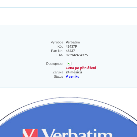
Výrobce
Verbatim
Kód
43437P
Part No.
43437
EAN
023942434375
Dostupnost
Cena po přihlášení
Záruka
24 měsíců
Status
V ceníku