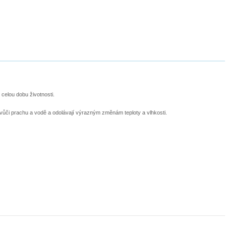
celou dobu životnosti.
é vůči prachu a vodě a odolávají výrazným změnám teploty a vlhkosti.