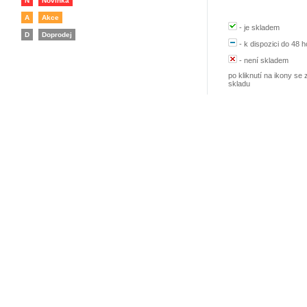
N
Novinka
A
Akce
-
je skladem
D
Doprodej
-
k dispozici do 48 h
-
není skladem
po kliknutí na ikony se 
skladu