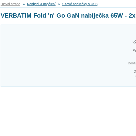
Hlavní strana
Nabíjení & napájení
Síťové nabíječky s USB
VERBATIM Fold 'n' Go GaN nabíječka 65W - 2
Vý
Pa
Dost
Z