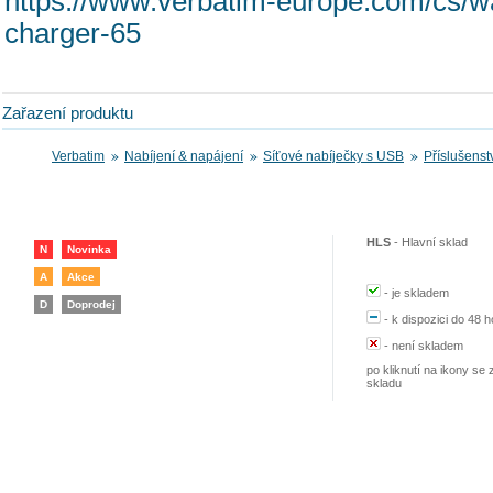
https://www.verbatim-europe.com/cs/wa
charger-65
Zařazení produktu
Verbatim
Nabíjení & napájení
Síťové nabíječky s USB
Příslušenstv
HLS
-
Hlavní sklad
N
Novinka
A
Akce
-
je skladem
D
Doprodej
-
k dispozici do 48 h
-
není skladem
po kliknutí na ikony se 
skladu