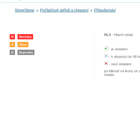
SilverStone
Počítačové skříně a chlazení
Příslušenství
HLS
-
Hlavní sklad
N
Novinka
A
Akce
-
je skladem
D
Doprodej
-
k dispozici do 48 h
-
není skladem
po kliknutí na ikony se 
skladu