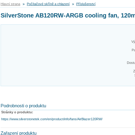
Hlavní strana
Počítačové skříně a chlazení
Příslušenství
SilverStone AB120RW-ARGB cooling fan, 12
Vý
Pa
Dost
Z
Podrobnosti o produktu
Stránky o produktu:
https://www.silverstonetek.com/en/product/info/fans/AirBlazer120RW/
Zařazení produktu