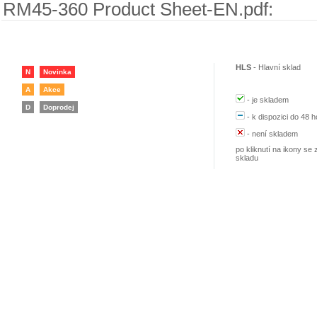
RM45-360 Product Sheet-EN.pdf:
HLS
-
Hlavní sklad
N
Novinka
A
Akce
-
je skladem
D
Doprodej
-
k dispozici do 48 h
-
není skladem
po kliknutí na ikony se 
skladu