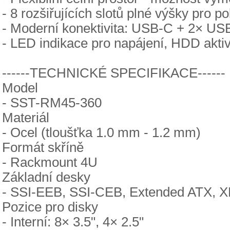
- 8 rozšiřujících slotů plné výšky pro po
- Moderní konektivita: USB-C + 2× USB
- LED indikace pro napájení, HDD akti
------TECHNICKÉ SPECIFIKACE------
Model
- SST-RM45-360
Materiál
- Ocel (tloušťka 1.0 mm - 1.2 mm)
Formát skříně
- Rackmount 4U
Základní desky
- SSI-EEB, SSI-CEB, Extended ATX, X
Pozice pro disky
- Interní: 8× 3.5", 4× 2.5"