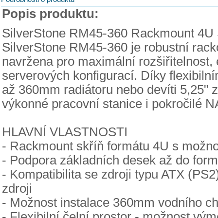
Popis produktu:
SilverStone RM45-360 Rackmount 4U 
SilverStone RM45-360 je robustní racko
navržena pro maximální rozšiřitelnost,
serverových konfigurací. Díky flexibil
až 360mm radiátoru nebo devíti 5,25" z
výkonné pracovní stanice i pokročilé N
HLAVNÍ VLASTNOSTI
- Rackmount skříň formátu 4U s možnos
- Podpora základních desek až do fo
- Kompatibilita se zdroji typu ATX (PS
zdroji
- Možnost instalace 360mm vodního ch
- Flexibilní čelní prostor - možnost vý