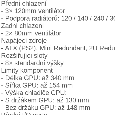
Přední chlazení
- 3× 120mm ventilátor
- Podpora radiátorů: 120 / 140 / 240 /
Zadní chlazení
- 2× 80mm ventilátor
Napájecí zdroje
- ATX (PS2), Mini Redundant, 2U Red
Rozšiřující sloty
- 8× standardní výšky
Limity komponent
- Délka GPU: až 340 mm
- Šířka GPU: až 154 mm
- Výška chladiče CPU:
- S držákem GPU: až 130 mm
- Bez držáku GPU: až 148 mm
Přední I/O porty