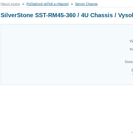
Hlavní strana
Počítačové skříně a chlazení
Server Chassis
SilverStone SST-RM45-360 / 4U Chassis / Vysoká
Vý
Pa
Dost
Z