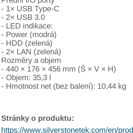
- 1× USB Type-C
- 2× USB 3.0
- LED indikace:
- Power (modrá)
- HDD (zelená)
- 2× LAN (zelená)
Rozměry a objem
- 440 × 176 × 456 mm (Š × V × H)
- Objem: 35,3 l
- Hmotnost net (bez balení): 10,44 kg
Stránky o produktu:
https://www.silverstonetek.com/en/prod