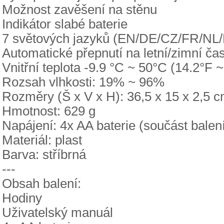
Možnost zavěšení na stěnu
Indikátor slabé baterie
7 světových jazyků (EN/DE/CZ/FR/NL/
Automatické přepnutí na letní/zimní ča
Vnitřní teplota -9.9 °C ~ 50°C (14.2°F 
Rozsah vlhkosti: 19% ~ 96%
Rozměry (Š x V x H): 36,5 x 15 x 2,5 
Hmotnost: 629 g
Napájení: 4x AA baterie (součást balen
Materiál: plast
Barva: stříbrná
---
Obsah balení:
Hodiny
Uživatelský manuál