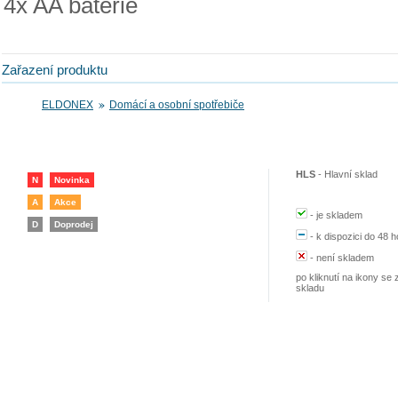
4x AA baterie
Zařazení produktu
ELDONEX
Domácí a osobní spotřebiče
HLS
-
Hlavní sklad
N
Novinka
A
Akce
-
je skladem
D
Doprodej
-
k dispozici do 48 h
-
není skladem
po kliknutí na ikony se 
skladu