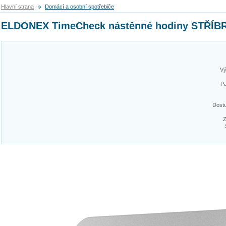
Hlavní strana
Domácí a osobní spotřebiče
ELDONEX TimeCheck nástěnné hodiny STŘÍB
Vý
Pa
Dost
Z