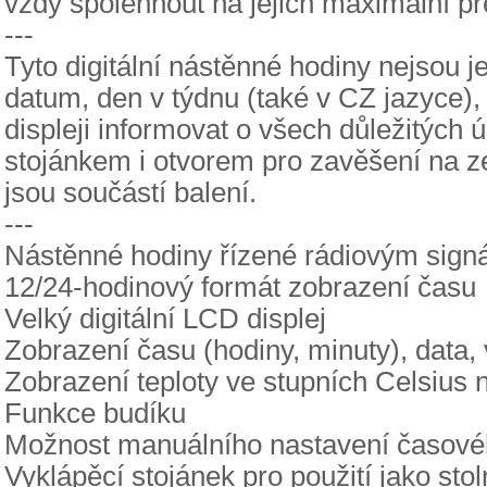
vždy spolehnout na jejich maximální př
---
Tyto digitální nástěnné hodiny nejsou 
datum, den v týdnu (také v CZ jazyce),
displeji informovat o všech důležitých 
stojánkem i otvorem pro zavěšení na ze
jsou součástí balení.
---
Nástěnné hodiny řízené rádiovým sign
12/24-hodinový formát zobrazení času
Velký digitální LCD displej
Zobrazení času (hodiny, minuty), data, v
Zobrazení teploty ve stupních Celsius 
Funkce budíku
Možnost manuálního nastavení časov
Vyklápěcí stojánek pro použití jako stol