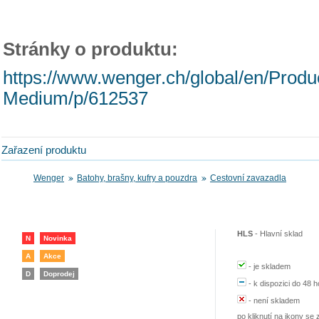
Stránky o produktu:
https://www.wenger.ch/global/en/Prod
Medium/p/612537
Zařazení produktu
Wenger
Batohy, brašny, kufry a pouzdra
Cestovní zavazadla
HLS
-
Hlavní sklad
N
Novinka
A
Akce
-
je skladem
D
Doprodej
-
k dispozici do 48 h
-
není skladem
po kliknutí na ikony se 