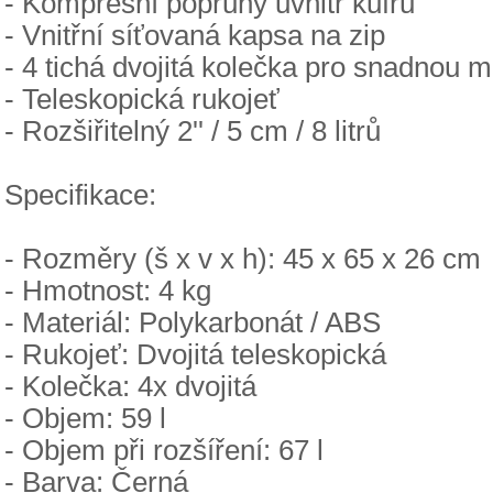
- Kompresní popruhy uvnitř kufru
- Vnitřní síťovaná kapsa na zip
- 4 tichá dvojitá kolečka pro snadnou m
- Teleskopická rukojeť
- Rozšiřitelný 2'' / 5 cm / 8 litrů
Specifikace:
- Rozměry (š x v x h): 45 x 65 x 26 cm
- Hmotnost: 4 kg
- Materiál: Polykarbonát / ABS
- Rukojeť: Dvojitá teleskopická
- Kolečka: 4x dvojitá
- Objem: 59 l
- Objem při rozšíření: 67 l
- Barva: Černá