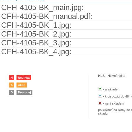
CFH-4105-BK_main.jpg:
CFH-4105-BK_manual.pdf:
CFH-4105-BK_1.jpg:
CFH-4105-BK_2.jpg:
CFH-4105-BK_3.jpg:
CFH-4105-BK_4.jpg:
HLS
-
Hlavní sklad
N
Novinka
A
Akce
-
je skladem
D
Doprodej
-
k dispozici do 48 h
-
není skladem
po kliknutí na ikony se 
skladu