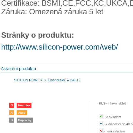
Certifikace: BSMI,CE,FCC,KC,UKCA
Záruka: Omezená záruka 5 let
Stránky o produktu:
http://www.silicon-power.com/web/
Zařazení produktu
SILICON POWER
Flashdisky
64GB
HLS
-
Hlavní sklad
N
Novinka
A
Akce
-
je skladem
D
Doprodej
-
k dispozici do 48 h
-
není skladem