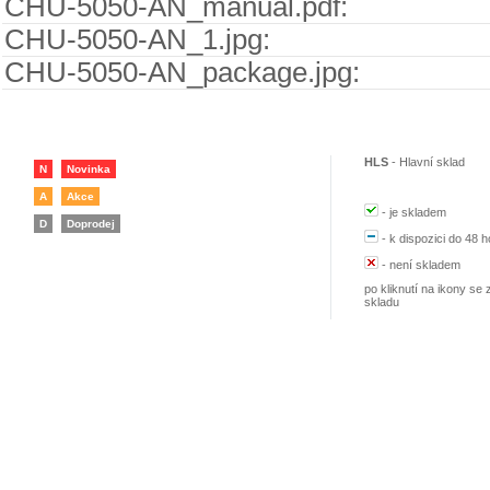
CHU-5050-AN_manual.pdf:
CHU-5050-AN_1.jpg:
CHU-5050-AN_package.jpg:
HLS
-
Hlavní sklad
N
Novinka
A
Akce
-
je skladem
D
Doprodej
-
k dispozici do 48 h
-
není skladem
po kliknutí na ikony se 
skladu