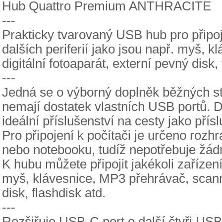
Hub Quattro Premium ANTHRACITE
---
Prakticky tvarovaný USB hub pro připoj
dalších periferií jako jsou např. myš, 
digitální fotoaparát, externí pevný disk, 
---
Jedná se o výborný doplněk běžných st
nemají dostatek vlastních USB portů.
ideální příslušenství na cesty jako pří
Pro připojení k počítači je určeno roz
nebo notebooku, tudíž nepotřebuje žádn
K hubu můžete připojit jakékoli zařízen
myš, klávesnice, MP3 přehrávač, scanner
disk, flashdisk atd.
---
Rozšiřuje USB-C port o další čtyři USB