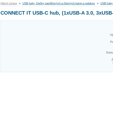
Hlavní strana
USB huby, čtečky paměťových a čipových karet a redukce
USB huby
CONNECT IT USB-C hub, (1xUSB-A 3.0, 3xUSB-
Vý
Pa
Dost
Z