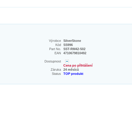
Výrobce
SilverStone
Kód
SS996
Part No.
SST-RM42-502
EAN
4710679810492
Dostupnost
Cena po přihlášení
Záruka
24 měsíců
Status
TOP produkt