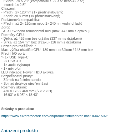
- Externí: 2× 5.25" (kompatibilní s 2× 3.5" nebo 4× 2.5")
- Interní: 1× 2.5"
Chlazení:
- Přední: 2× 120mm (1× předinstalovaný)
- Zadní: 2× 80mm (1× předinstalovaný)
Radiátorová kompatibilita:
- Přední: až 2× 120mm nebo 1× 240mm vodní chladič
Zdroj:
- ATX PS2 nebo redundantní mini (max. 442 mm s optikou)
Rozměry GPU:
- Délka: až 426 mm bez držáku (337 mm s držákem)
- Šířka: až 154 mm bez držáku (116 mm s držákem)
Pozice pro rozšíření: 7
Max. výška chladiče CPU: 130 mm s držákem / 148 mm bez
Přední I/O porty:
"- 1× USB Type-C
- 2× USB 3.0
- 1× audio (výstup)
- 1× mikrofon
LED indikace: Power, HDD aktivita
Bezpečnostní prvky:
- Zámek na čelním panelu
- Spínač detekce otevření šasi
Rozměry skříně:
- 430 × 176 × 468 mm (Š × V × H)
- 16.93" × 6.93" × 18.43"
Stránky o produktu:
https://www.silverstonetek.com/en/product/info/server-nas/RM42-502/
Zařazení produktu