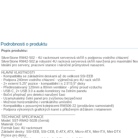
Podrobnosti o produktu
Popis produktu:
SilverStone RM42-502 - 4U rackmount serverová skříň s podporou vodního chlazení
SilverStone RM42-502 je robustní 4U racková serverová skříň navržená pro maximální flexi
Ideální pro servery, pracovní stanice i náročné průmyslové nasazení.
________________________________________
HLAVNÍ VLASTNOSTI
- Kompatibilita se základními deskami až do velikosti SSI-EEB
- Podpora 240mm vodního chlazení - výjimečná pro 4U rack skříň
- 2× externí 5.25" pozice - kompatibilní i s 2.5"/3.5" disky
- Předinstalovaný 120mm a 80mm ventilátor - přímý proud vzduchu
- USB-C, 2× USB 3.0 a audio konektory na čelním panelu
- Boční přepínač pro detekci narušení šasi
- Uzamykatelný čelní panel pro zvýšenou bezpečnost
- Možnost horizontálního i vertikálního umístění
- Kompatibilita s posuvnými kolejnicemi RMS06-22 (prodáváno samostatně)
- Podpora výkonných grafických karet s přiloženým držákem i retainerem
________________________________________
TECHNICKÉ SPECIFIKACE
Model: SST-RM42-502B (černá)
Materiál: Ocel
Formát šasi: 4U rackmount
Základní desky: SSI-EEB, SSI-CEB, E-ATX, ATX, Micro-ATX, Mini-ITX, Mini-DTX
Pozice pro disky: