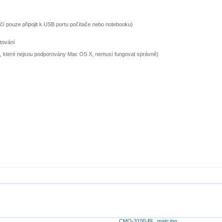
ačí pouze připojit k USB portu počítače nebo notebooku)
stování
u, které nejsou podporovány Mac OS X, nemusí fungovat správně)
CMO-3100-BL_main.jpg