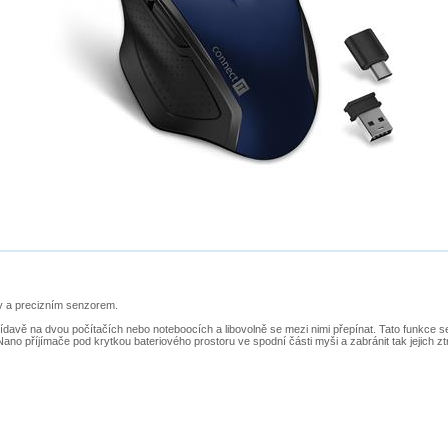
y a precizním senzorem.
davě na dvou počítačích nebo noteboocích a libovolně se mezi nimi přepínat. Tato funkce se
 příjímače pod krytkou bateriového prostoru ve spodní části myši a zabránit tak jejich ztrá