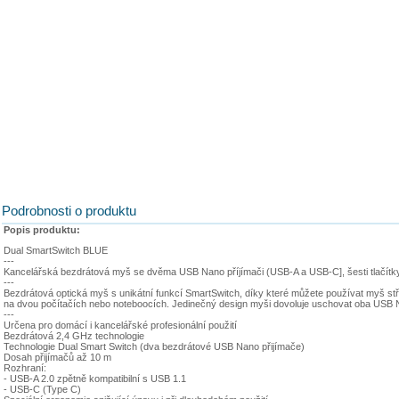
Podrobnosti o produktu
Popis produktu:
Dual SmartSwitch BLUE
---
Kancelářská bezdrátová myš se dvěma USB Nano příjímači (USB-A a USB-C], šesti tlačítk
---
Bezdrátová optická myš s unikátní funkcí SmartSwitch, díky které můžete používat myš stří
na dvou počítačích nebo noteboocích. Jedinečný design myši dovoluje uschovat oba USB Nano
---
Určena pro domácí i kancelářské profesionální použití
Bezdrátová 2,4 GHz technologie
Technologie Dual Smart Switch (dva bezdrátové USB Nano přijímače)
Dosah přijímačů až 10 m
Rozhraní:
- USB-A 2.0 zpětně kompatibilní s USB 1.1
- USB-C (Type C)