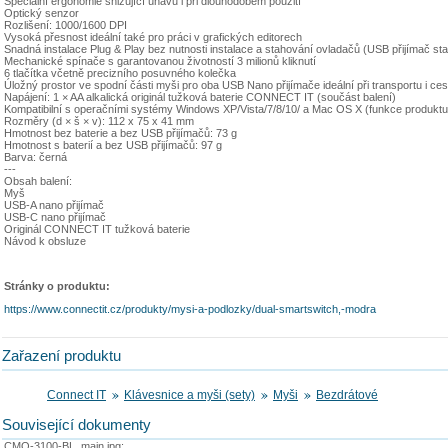
Speciální ergonomie snižující únavu i při dlouhodobém použití
Optický senzor
Rozlišení: 1000/1600 DPI
Vysoká přesnost ideální také pro práci v grafických editorech
Snadná instalace Plug & Play bez nutnosti instalace a stahování ovladačů (USB přijímač st
Mechanické spínače s garantovanou životností 3 milionů kliknutí
6 tlačítka včetně precizního posuvného kolečka
Úložný prostor ve spodní části myši pro oba USB Nano přijímače ideální při transportu i ce
Napájení: 1 × AA alkalická originál tužková baterie CONNECT IT (součást balení)
Kompatibilní s operačními systémy Windows XP/Vista/7/8/10/ a Mac OS X (funkce produkt
Rozměry (d × š × v): 112 x 75 x 41 mm
Hmotnost bez baterie a bez USB přijímačů: 73 g
Hmotnost s baterií a bez USB přijímačů: 97 g
Barva: černá
---
Obsah balení:
Myš
USB-A nano přijímač
USB-C nano přijímač
Originál CONNECT IT tužková baterie
Návod k obsluze
Stránky o produktu:
https://www.connectit.cz/produkty/mysi-a-podlozky/dual-smartswitch,-modra
Zařazení produktu
Connect IT
Klávesnice a myši (sety)
Myši
Bezdrátové
Související dokumenty
CMO-3100-BL_main.jpg: