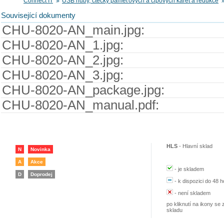
Connect IT
USB huby, čtečky paměťových a čipových karet a redukce
Související dokumenty
CHU-8020-AN_main.jpg:
CHU-8020-AN_1.jpg:
CHU-8020-AN_2.jpg:
CHU-8020-AN_3.jpg:
CHU-8020-AN_package.jpg:
CHU-8020-AN_manual.pdf:
HLS
-
Hlavní sklad
N
Novinka
A
Akce
-
je skladem
D
Doprodej
-
k dispozici do 48 h
-
není skladem
po kliknutí na ikony se 
skladu