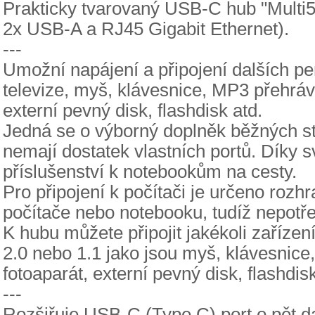
Prakticky tvarovaný USB-C hub "Multi5i
2x USB-A a RJ45 Gigabit Ethernet).
---
Umožní napájení a připojení dalších peri
televize, myš, klávesnice, MP3 přehrávač
externí pevný disk, flashdisk atd.
Jedná se o výborný doplněk běžných st
nemají dostatek vlastních portů. Díky
příslušenství k notebookům na cesty.
Pro připojení k počítači je určeno roz
počítače nebo notebooku, tudíž nepotře
K hubu můžete připojit jakékoli zaříz
2.0 nebo 1.1 jako jsou myš, klávesnice,
fotoaparát, externí pevný disk, flashdisk
---
Rozšiřuje USB-C (Type C) port o pět da