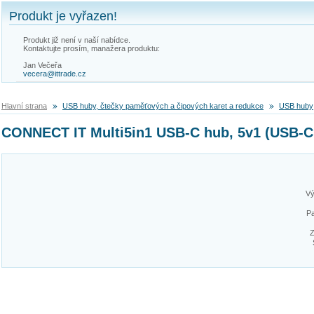
Produkt je vyřazen!
Produkt již není v naší nabídce.
Kontaktujte prosím, manažera produktu:
Jan Večeřa
vecera@ittrade.cz
Hlavní strana
USB huby, čtečky paměťových a čipových karet a redukce
USB huby
CONNECT IT Multi5in1 USB-C hub, 5v1 (USB-
Vý
Pa
Z