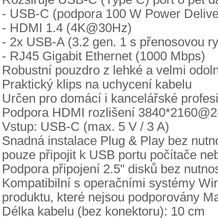
- USB-C (podpora 100 W Power Delive
- HDMI 1.4 (4K@30Hz)
- 2x USB-A (3.2 gen. 1 s přenosovou ry
- RJ45 Gigabit Ethernet (1000 Mbps)
Robustní pouzdro z lehké a velmi odolné
Praktický klips na uchycení kabelu
Určen pro domácí i kancelářské profesi
Podpora HDMI rozlišení 3840*2160@2
Vstup: USB-C (max. 5 V / 3 A)
Snadná instalace Plug & Play bez nutno
pouze připojit k USB portu počítače n
Podpora připojení 2.5" disků bez nutno
Kompatibilní s operačními systémy Wi
produktu, které nejsou podporovány M
Délka kabelu (bez konektoru): 10 cm