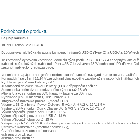
Podrobnosti o produktu
Popis produktu:
InCarz Carbon Beta BLACK
---
Dvouportová nabíječka do auta s kombinací výstupů USB-C (Type C) a USB-A s 18 W tech
---
Je komfortně vybavena kombinací dvou různých portů USB-C a USB-A schopnými obsloužit j
nabíjení, než u běžných nabíječek. Port USB-C je vybaven 18 W technologií PD (Power Deli
zasunutí nabíječky v autozásuvce.
---
Vhodná pro napájení i nabíjení mobilních telefonů, tabletů, navigací, kamer do auta, akčníc
Kompatibilní se všemi 12/24 V zásuvkami cigaretového zapalovače v osobních i nákladníc
Rychlonabíjení Power Delivery (PD)
Automatická detekce Power Delivery (PD) v připojeném zařízení
Automatická optimalizace dodávaného výkonu (až 18 W)
iPhone 8 a vyšší dobije na 50% kapacity baterie za 30 minut
Rychlonabíjení Qualcomm Quick Charge 3.0
Integrovaná kontrolka provozu (modrá LED)
Výstup USB-C a funkcí Power Delivery: 5 V/2,4 A, 9 V/2 A, 12 V/1,5 A
Výstup USB-A s funkcí Quick Charge 3.0: 5 V/3 A, 9 V/2 A, 12 V/1,5 A
Výkon při použití pouze portu USB-C: 18 W
Výkon při použití pouze portu USB-A: 18 W
Výkon při použití obou portů: 15 W
Vstupní napětí 12 - 24 V DC (vhodná i pro zásuvky v karavanech a nákladních automobilec
Ultralehká konstrukce (hmotnost pouze 17 g)
Čtyřnásobná bezpečnostní ochrana:
ochrana proti zkratu
ochrana proti přetížení