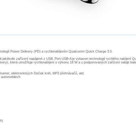
nologií Power Delivery (PD) a rychlonabíjením Qualcomm Quick Charge 3.0.
akékoliv zařízení napájené z USB. Port USB-A je vybaven technologií rychlého nabíjení Qu
very), která umožňuje rychlonabíjení o výkonu 18 W a u podporovaných zařízení nabije bater
h kamer, elektronických čteček knih, MP3 přehrávačů, atd.
h automobilech
h)