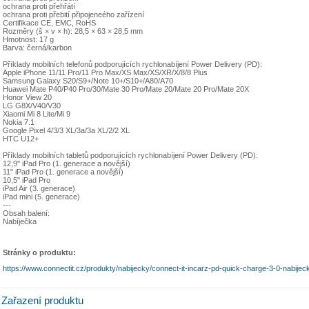
ochrana proti přehřátí
ochrana proti přebití připojeneého zařízení
Certifikace CE, EMC, RoHS
Rozměry (š × v × h): 28,5 × 63 × 28,5 mm
Hmotnost: 17 g
Barva: černá/karbon
Příklady mobilních telefonů podporujících rychlonabíjení Power Delivery (PD):
Apple iPhone 11/11 Pro/11 Pro Max/XS Max/XS/XR/X/8/8 Plus
Samsung Galaxy S20/S9+/Note 10+/S10+/A80/A70
Huawei Mate P40/P40 Pro/30/Mate 30 Pro/Mate 20/Mate 20 Pro/Mate 20X
Honor View 20
LG G8X/V40/V30
Xiaomi Mi 8 Lite/Mi 9
Nokia 7.1
Google Pixel 4/3/3 XL/3a/3a XL/2/2 XL
HTC U12+
Příklady mobilních tabletů podporujících rychlonabíjení Power Delivery (PD):
12,9" iPad Pro (1. generace a novější)
11" iPad Pro (1. generace a novější)
10,5" iPad Pro
iPad Air (3. generace)
iPad mini (5. generace)
---
Obsah balení:
Nabíječka
Stránky o produktu:
https://www.connectit.cz/produkty/nabijecky/connect-it-incarz-pd-quick-charge-3-0-nabijec
Zařazení produktu