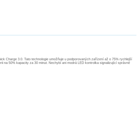
ick Charge 3.0. Tato technologie umožňuje u podporovaných zařízení až o 75% rychlejší
ii na 50% kapacity za 30 minut. Nechybí ani modrá LED kontrolka signalizující správné