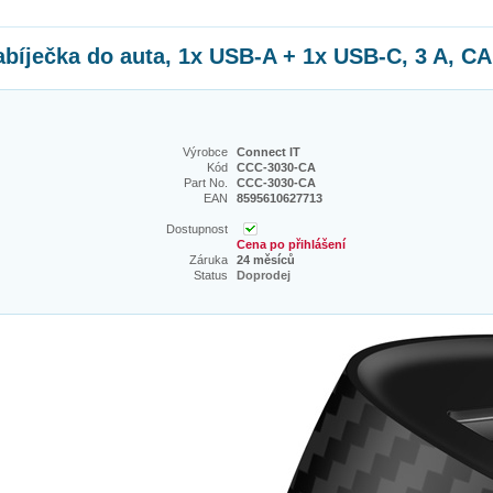
íječka do auta, 1x USB-A + 1x USB-C, 3 A, 
Výrobce
Connect IT
Kód
CCC-3030-CA
Part No.
CCC-3030-CA
EAN
8595610627713
Dostupnost
Cena po přihlášení
Záruka
24 měsíců
Status
Doprodej