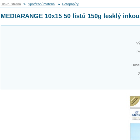
Hlavní strana
Spotřební materiál
Fotopapíry
MEDIARANGE 10x15 50 listů 150g lesklý inkou
Vý
Pa
Dost
Z