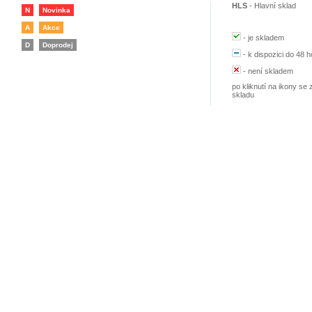
HLS
-
Hlavní sklad
N
Novinka
A
Akce
-
je skladem
D
Doprodej
-
k dispozici do 48 h
-
není skladem
po kliknutí na ikony se 
skladu