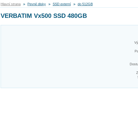
Hlavní strana
Pevné disky
SSD externí
do 512GB
VERBATIM Vx500 SSD 480GB
Vý
Pa
Dost
Z