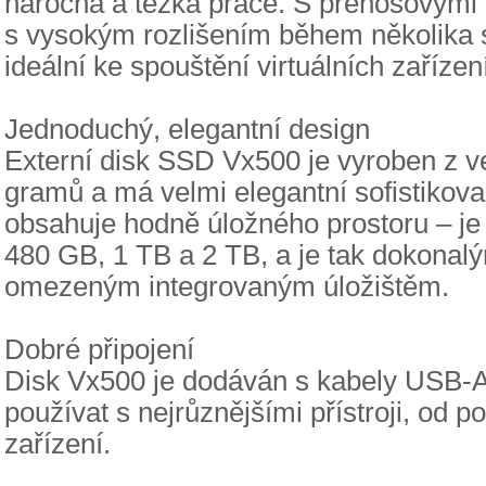
náročná a těžká práce. S přenosovými 
s vysokým rozlišením během několika 
ideální ke spouštění virtuálních zaříze
Jednoduchý, elegantní design
Externí disk SSD Vx500 je vyroben z v
gramů a má velmi elegantní sofistikova
obsahuje hodně úložného prostoru – je
480 GB, 1 TB a 2 TB, a je tak dokonal
omezeným integrovaným úložištěm.
Dobré připojení
Disk Vx500 je dodáván s kabely USB-A
používat s nejrůznějšími přístroji, od p
zařízení.