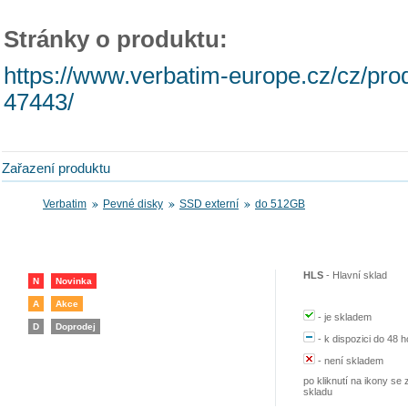
Stránky o produktu:
https://www.verbatim-europe.cz/cz/prod
47443/
Zařazení produktu
Verbatim
Pevné disky
SSD externí
do 512GB
HLS
-
Hlavní sklad
N
Novinka
A
Akce
-
je skladem
D
Doprodej
-
k dispozici do 48 h
-
není skladem
po kliknutí na ikony se 
skladu