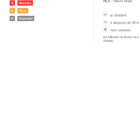
HLS
-
Hlavní sklad
N
Novinka
A
Akce
-
je skladem
D
Doprodej
-
k dispozici do 48 h
-
není skladem
po kliknutí na ikony se 
skladu