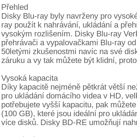
Přehled
Disky Blu-ray byly navrženy pro vysoké 
ray použít k nahrávání, ukládání a pře
vysokým rozlišením. Disky Blu-ray Verb
přehrávači a vypalovačkami Blu-ray od
50letými zkušenostmi navíc na své dis
záruku a vy tak můžete být klidní, prot
Vysoká kapacita
Díky kapacitě nejméně pětkrát větší n
pro ukládání domácího videa v HD, vel
potřebujete vyšší kapacitu, pak můžet
(100 GB), které jsou ideální pro ukládá
více disků. Disky BD-RE umožňují nahrát