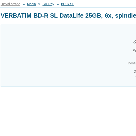
Hlavní strana
Média
Blu-Ray
BD-R SL
VERBATIM BD-R SL DataLife 25GB, 6x, spindle
Vý
Pa
Dost
Z