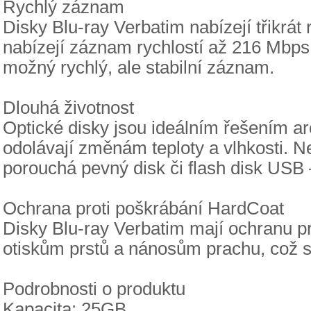
Rychlý záznam
Disky Blu-ray Verbatim nabízejí třikrá
nabízejí záznam rychlostí až 216 Mbps
možný rychlý, ale stabilní záznam.
Dlouhá životnost
Optické disky jsou ideálním řešením ar
odolávají změnám teploty a vlhkosti. N
porouchá pevný disk či flash disk USB 
Ochrana proti poškrábání HardCoat
Disky Blu-ray Verbatim mají ochranu pr
otiskům prstů a nánosům prachu, což s
Podrobnosti o produktu
Kapacita: 25GB