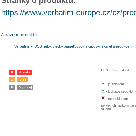
Stránky o produktu:
https://www.verbatim-europe.cz/cz/pro
Zařazení produktu
Verbatim
USB huby, čtečky paměťových a čipových karet a redukce
HLS
-
Hlavní sklad
N
Novinka
A
Akce
-
je skladem
D
Doprodej
-
k dispozici do 48 h
-
není skladem
po kliknutí na ikony se 
skladu