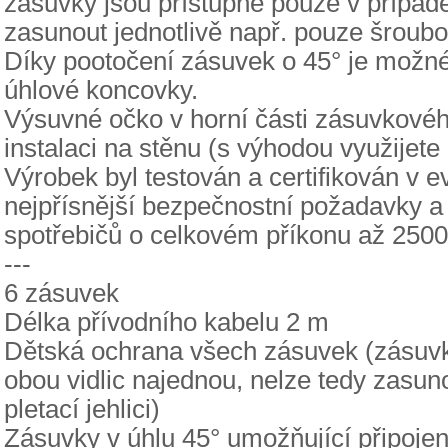
zásuvky jsou přístupné pouze v případě
zasunout jednotlivě např. pouze šroubov
Díky pootočení zásuvek o 45° je možné
úhlové koncovky.
Výsuvné očko v horní části zásuvkov
instalaci na stěnu (s výhodou využijete 
Výrobek byl testován a certifikován v 
nejpřísnější bezpečnostní požadavky a
spotřebičů o celkovém příkonu až 250
---
6 zásuvek
Délka přívodního kabelu 2 m
Dětská ochrana všech zásuvek (zásuvky
obou vidlic najednou, nelze tedy zasun
pletací jehlici)
Zásuvky v úhlu 45° umožňující připoje