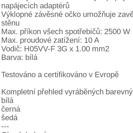
napájecích adaptérů
Výklopné závěsné očko umožňuje zavěše
stěnu
Max. příkon všech spotřebičů: 2500 W
Max. proudové zatížení: 10 A
Vodič: H05VV-F 3G x 1.00 mm2
Barva: bílá
Testováno a certifikováno v Evropě
Kompletní přehled vyráběných barevnýc
bílá
černá
šedá
---