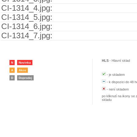
CI-1314_4.jpg:
CI-1314_5.jpg:
CI-1314_6.jpg:
CI-1314_7.jpg:
HLS
-
Hlavní sklad
N
Novinka
A
Akce
-
je skladem
D
Doprodej
-
k dispozici do 48 h
-
není skladem
po kliknutí na ikony se 
skladu