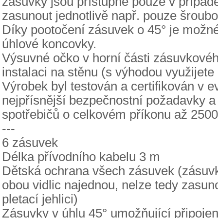
zásuvky jsou přístupné pouze v případě
zasunout jednotlivě např. pouze šroubov
Díky pootočení zásuvek o 45° je možné
úhlové koncovky.
Výsuvné očko v horní části zásuvkov
instalaci na stěnu (s výhodou využijete 
Výrobek byl testován a certifikován v 
nejpřísnější bezpečnostní požadavky a
spotřebičů o celkovém příkonu až 250
---
6 zásuvek
Délka přívodního kabelu 3 m
Dětská ochrana všech zásuvek (zásuvky
obou vidlic najednou, nelze tedy zasun
pletací jehlici)
Zásuvky v úhlu 45° umožňující připoje