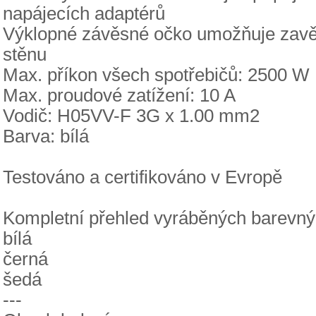
napájecích adaptérů
Výklopné závěsné očko umožňuje zavěše
stěnu
Max. příkon všech spotřebičů: 2500 W
Max. proudové zatížení: 10 A
Vodič: H05VV-F 3G x 1.00 mm2
Barva: bílá
Testováno a certifikováno v Evropě
Kompletní přehled vyráběných barevnýc
bílá
černá
šedá
---