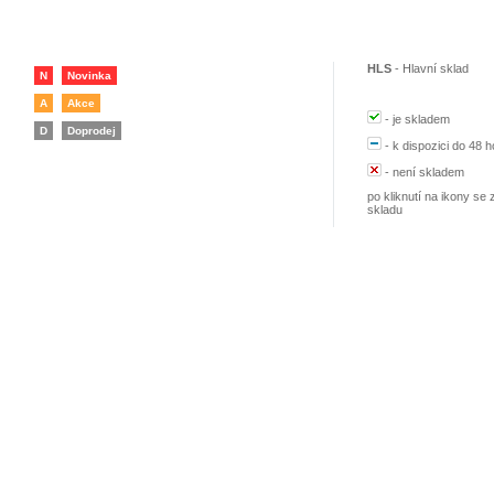
HLS
-
Hlavní sklad
N
Novinka
A
Akce
-
je skladem
D
Doprodej
-
k dispozici do 48 h
-
není skladem
po kliknutí na ikony se 
skladu