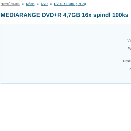
Hlavní strana
Média
DVD
DVD+R 12cm (4,7GB)
MEDIARANGE DVD+R 4,7GB 16x spindl 100ks
Vý
Pa
Dost
Z