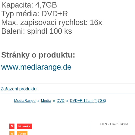
Kapacita: 4,7GB
Typ média: DVD+R
Max. zapisovací rychlost: 16x
Balení: spindl 100 ks
Stránky o produktu:
www.mediarange.de
Zařazení produktu
MediaRange
Média
DVD
DVD+R 12cm (4,7GB)
HLS
-
Hlavní sklad
N
Novinka
A
Akce