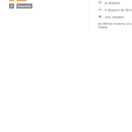
-
je skladem
D
Doprodej
-
k dispozici do 48 h
-
není skladem
po kliknutí na ikony se 
skladu