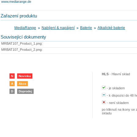
www.mediarange.de
Zařazení produktu
MediaRange
Nabíjení & napájení
Baterie
Alkalické baterie
Související dokumenty
MRBAT107_Product_1.png:
MRBAT107_Product_2.png:
HLS
-
Hlavní sklad
N
Novinka
A
Akce
-
je skladem
D
Doprodej
-
k dispozici do 48 h
-
není skladem
po kliknutí na ikony se 
skladu