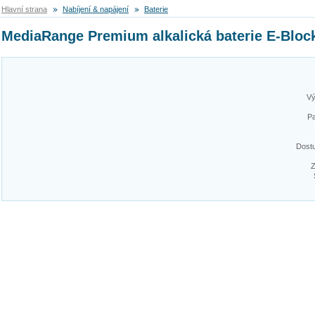
Hlavní strana
Nabíjení & napájení
Baterie
MediaRange Premium alkalická baterie E-Bloc
Vý
Pa
Dost
Z