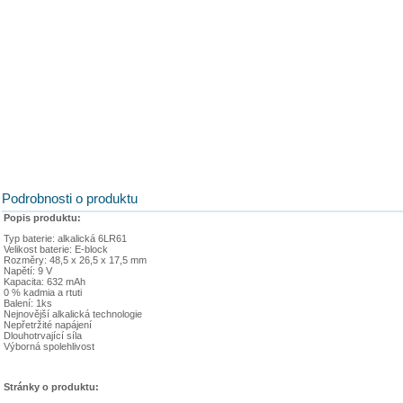
Podrobnosti o produktu
Popis produktu:
Typ baterie: alkalická 6LR61
Velikost baterie: E-block
Rozměry: 48,5 x 26,5 x 17,5 mm
Napětí: 9 V
Kapacita: 632 mAh
0 % kadmia a rtuti
Balení: 1ks
Nejnovější alkalická technologie
Nepřetržité napájení
Dlouhotrvající síla
Výborná spolehlivost
Stránky o produktu: