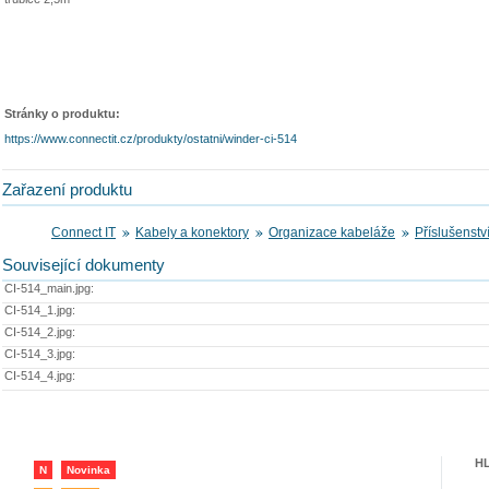
Stránky o produktu:
https://www.connectit.cz/produkty/ostatni/winder-ci-514
Zařazení produktu
Connect IT
Kabely a konektory
Organizace kabeláže
Příslušenstv
Související dokumenty
CI-514_main.jpg:
CI-514_1.jpg:
CI-514_2.jpg:
CI-514_3.jpg:
CI-514_4.jpg:
H
N
Novinka