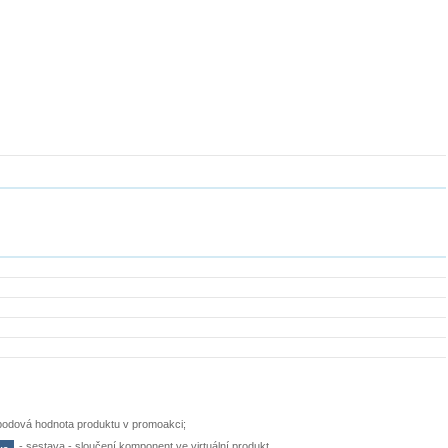
bodová hodnota produktu v promoakci;
-
sestava - sloučení komponent ve virtuální produkt,