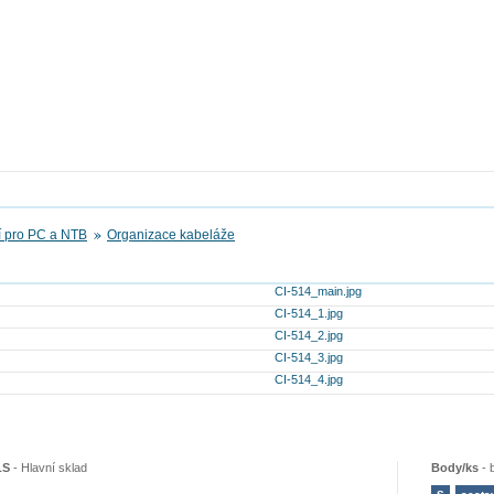
í pro PC a NTB
Organizace kabeláže
CI-514_main.jpg
CI-514_1.jpg
CI-514_2.jpg
CI-514_3.jpg
CI-514_4.jpg
LS
-
Hlavní sklad
Body/ks
-