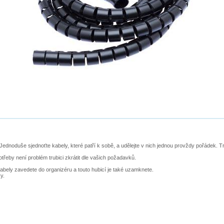
Jednoduše sjednoťte kabely, které patří k sobě, a udělejte v nich jednou provždy pořádek. 
otřeby není problém trubici zkrátit dle vašich požadavků.
bely zavedete do organizéru a touto hubicí je také uzamknete.
y.