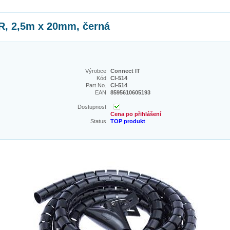
R, 2,5m x 20mm, černá
Výrobce
Connect IT
Kód
CI-514
Part No.
CI-514
EAN
8595610605193
Dostupnost
Cena po přihlášení
Status
TOP produkt