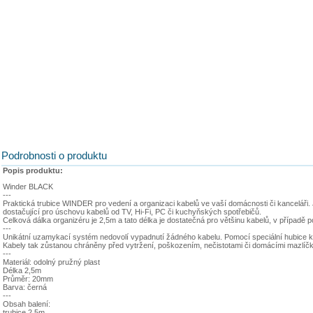
Podrobnosti o produktu
Popis produktu:
Winder BLACK
---
Praktická trubice WINDER pro vedení a organizaci kabelů ve vaší domácnosti či kanceláři. 
dostačující pro úschovu kabelů od TV, Hi-Fi, PC či kuchyňských spotřebičů.
Celková dálka organizéru je 2,5m a tato délka je dostatečná pro většinu kabelů, v případě p
---
Unikátní uzamykací systém nedovolí vypadnutí žádného kabelu. Pomocí speciální hubice ka
Kabely tak zůstanou chráněny před vytržení, poškozením, nečistotami či domácími mazlíčk
---
Materiál: odolný pružný plast
Délka 2,5m
Průměr: 20mm
Barva: černá
---
Obsah balení:
trubice 2,5m