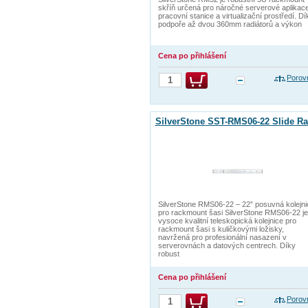
skříň určená pro náročné serverové aplikace
pracovní stanice a virtualizační prostředí. Dí
podpoře až dvou 360mm radiátorů a výkon
Cena po přihlášení
Porov
SilverStone SST-RMS06-22 Slide Ra
SilverStone RMS06-22 – 22” posuvná kolejni
pro rackmount šasi SilverStone RMS06-22 je
vysoce kvalitní teleskopická kolejnice pro
rackmount šasi s kuličkovými ložisky,
navržená pro profesionální nasazení v
serverovnách a datových centrech. Díky
robust
Cena po přihlášení
Porov