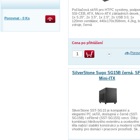
Počítačová skříň pro HTPC systémy, podpo
SSI-CEB, ATX, Micro-ATX základních desek,
1x 5.25", 2x 3.5", 1x 2.5", 2x USB 3.0, 1x
Porovnat -
0
Ks
120mm ventilátor, 440x170x358mm, 4.2kg, 
zdroje, černá
Cena po přihlášení
Porov
SilverStone Sugo SG15B černá, SF
Mini-ITX
SilverStone SST-SG15 je kompaktní a
elegantní PC skříň, dostupná v černé (SST-
SG15B) i stříbrné (SST-SG15S) verzi. Díky
kombinaci hliníkového exteriéru a ocelového
těla nabízí stabilní konstrukci a moderní vzh
vhodný pro domácí i pracovní prostředí. Sk..