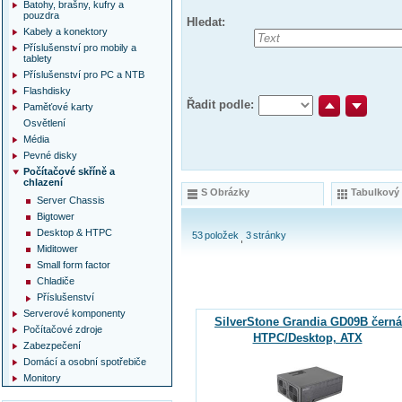
Batohy, brašny, kufry a
pouzdra
Hledat:
Kabely a konektory
Příslušenství pro mobily a
tablety
Příslušenství pro PC a NTB
Flashdisky
Řadit podle:
Paměťové karty
Osvětlení
Média
Pevné disky
Počítačové skříně a
chlazení
S Obrázky
Tabulkový
Server Chassis
Bigtower
Desktop & HTPC
53
položek
3
stránky
Miditower
Small form factor
Chladiče
Příslušenství
Serverové komponenty
SilverStone Grandia GD09B černá
Počítačové zdroje
HTPC/Desktop, ATX
Zabezpečení
Domácí a osobní spotřebiče
Monitory