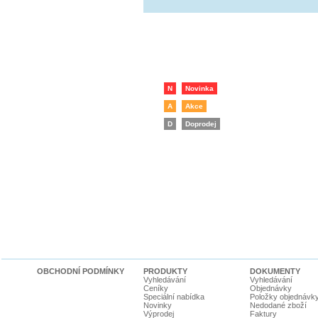
N
Novinka
A
Akce
D
Doprodej
OBCHODNÍ PODMÍNKY
PRODUKTY
DOKUMENTY
Vyhledávání
Vyhledávání
Ceníky
Objednávky
Speciální nabídka
Položky objednávk
Novinky
Nedodané zboží
Výprodej
Faktury