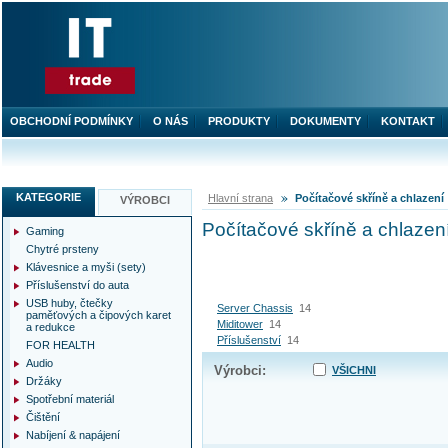
OBCHODNÍ PODMÍNKY
O NÁS
PRODUKTY
DOKUMENTY
KONTAKT
KATEGORIE
Hlavní strana
Počítačové skříně a chlazení
VÝROBCI
Počítačové skříně a chlazen
Gaming
Chytré prsteny
Klávesnice a myši (sety)
Příslušenství do auta
USB huby, čtečky
Server Chassis
14
paměťových a čipových karet
Miditower
14
a redukce
Příslušenství
14
FOR HEALTH
Audio
Výrobci:
VŠICHNI
Držáky
Spotřební materiál
Čištění
Nabíjení & napájení