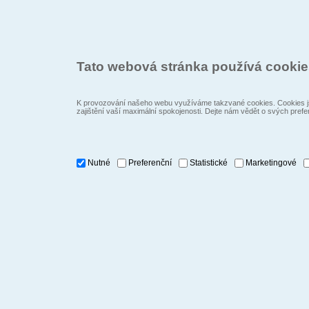
Tato webová stránka používá cooki
K provozování našeho webu využíváme takzvané cookies. Cookies js
zajištění vaší maximální spokojenosti. Dejte nám vědět o svých prefe
Nutné
Preferenční
Statistické
Marketingové