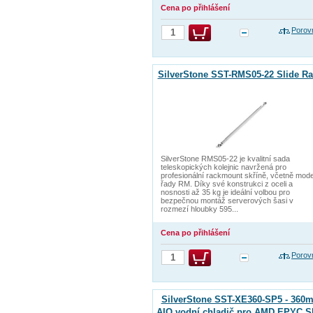
Cena po přihlášení
Porov
SilverStone SST-RMS05-22 Slide Ra
SilverStone RMS05-22 je kvalitní sada
teleskopických kolejnic navržená pro
profesionální rackmount skříně, včetně mode
řady RM. Díky své konstrukci z oceli a
nosnosti až 35 kg je ideální volbou pro
bezpečnou montáž serverových šasi v
rozmezí hloubky 595...
Cena po přihlášení
Porov
SilverStone SST-XE360-SP5 - 360
AIO vodní chladič pro AMD EPYC S