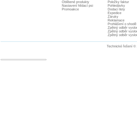
Oblíbené produkty
Položky faktur
Nastavení hlídací psi
Pohledávky
Promoakce
Dodací listy
Expedice
Záruky
Reklamace
Prohlášení o shodě
Zpětný odběr vyslou
Zpětný odběr vyslouž
Zpětný odběr vyslou
Technické řešení ©