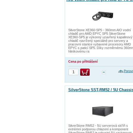
SilverStone XE360-SP5 - 360mm AIO vodní
chladič pro AMD EPYC SP5 SilverStone
XE360-SP5 je výkonný uzavřený kapalinový
chladič navržený speciálně pro servery a
pracovní stanice vybavené procesory AMD
EPYC s paticí SP5. Díky rozměrnému 360m
hliníkovému ra
Cena po přihlášení
Porov
SilverStone SST-RM52 / 5U Chassis
SilverStone RM52 - 5U serverová skříň s
extrémní podporou chlazení a komponent
SilverStone RM52 je robustní 5U rackmount