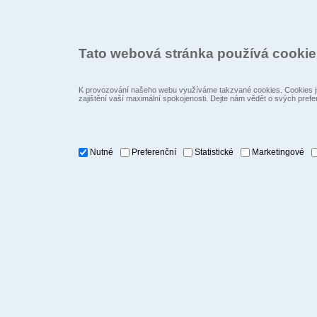
Tato webová stránka používá cooki
K provozování našeho webu využíváme takzvané cookies. Cookies js
zajištění vaší maximální spokojenosti. Dejte nám vědět o svých prefe
Nutné
Preferenční
Statistické
Marketingové