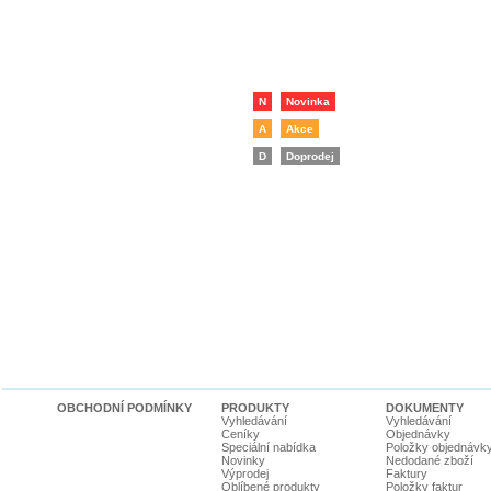
N
Novinka
A
Akce
D
Doprodej
OBCHODNÍ PODMÍNKY
PRODUKTY
DOKUMENTY
Vyhledávání
Vyhledávání
Ceníky
Objednávky
Speciální nabídka
Položky objednávk
Novinky
Nedodané zboží
Výprodej
Faktury
Oblíbené produkty
Položky faktur