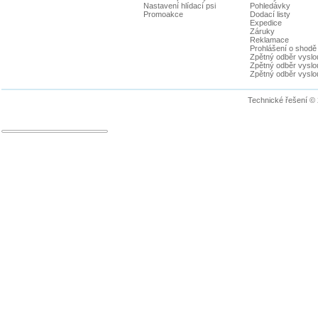
Nastavení hlídací psi
Pohledávky
Promoakce
Dodací listy
Expedice
Záruky
Reklamace
Prohlášení o shodě
Zpětný odběr vyslou
Zpětný odběr vyslouž
Zpětný odběr vyslou
Technické řešení ©