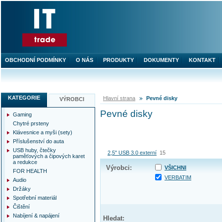
OBCHODNÍ PODMÍNKY
O NÁS
PRODUKTY
DOKUMENTY
KONTAKT
KATEGORIE
Hlavní strana
Pevné disky
VÝROBCI
Pevné disky
Gaming
Chytré prsteny
Klávesnice a myši (sety)
Příslušenství do auta
USB huby, čtečky
2,5" USB 3.0 externí
15
paměťových a čipových karet
a redukce
Výrobci:
VŠICHNI
FOR HEALTH
VERBATIM
Audio
Držáky
Spotřební materiál
Čištění
Nabíjení & napájení
Hledat: