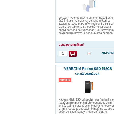
Verbatim Pocket SSD je ultrakompaktní exter
úložiště pro PC i Mac s rychlostmi čtení a
zápisu až 1000 MB/s díky rozhraní USB 3.2
Gen 2 (10 Gb/s). Díky odolné konstrukci z
ohnivzdorného polykarbonátu, texturovaném
povrchu pro pevný úchop a dvěma ochrann..
Cena po přihlášení
Porov
VERBATIM Pocket SSD 512GB
černá/oranžová
Novinka
Kapesní disk SSD od společnosti Verbatim je
navržen pro maximální přenosnost, je velmi
lehký, váží 58 gramů a jeho délka je necelýc
97 mm, takže je dostatečně malý na to, aby 
vešel do zadní kapsy. Rozhraní SSD je