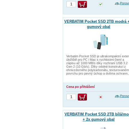
Porov
VERBATIM Pocket SSD 2TB modrá +
gumový obal
Verbatim Pocket SSD je ultrakompaktní exter
úložiště pro PC i Mac s rychlostmi čtení a
zápisu až 1000 MB/s díky rozhraní USB 3.2
Gen 2 (10 Gb/s). Díky odolné konstrukci z
ohnivzdorného polykarbonátu, texturovaném
povrchu pro pevný úchop a dvěma ochrann..
Cena po přihlášení
Porov
VERBATIM Pocket SSD 2TB bílá/mo
+ 2x gumový obal