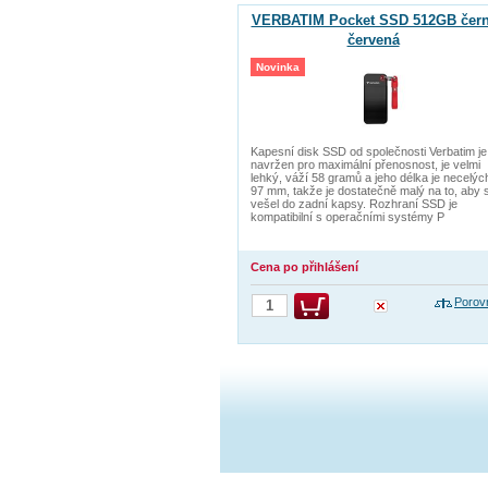
VERBATIM Pocket SSD 512GB čern
červená
Novinka
Kapesní disk SSD od společnosti Verbatim je
navržen pro maximální přenosnost, je velmi
lehký, váží 58 gramů a jeho délka je necelýc
97 mm, takže je dostatečně malý na to, aby 
vešel do zadní kapsy. Rozhraní SSD je
kompatibilní s operačními systémy P
Cena po přihlášení
Porov