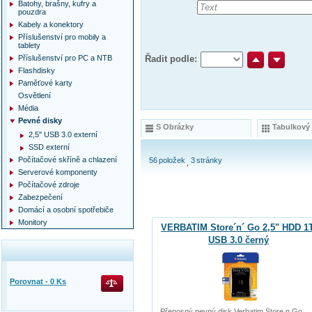
Batohy, brašny, kufry a
pouzdra
Kabely a konektory
Příslušenství pro mobily a
tablety
Příslušenství pro PC a NTB
Řadit podle:
Flashdisky
Paměťové karty
Osvětlení
Média
Pevné disky
S Obrázky
Tabulkový
2,5" USB 3.0 externí
SSD externí
Počítačové skříně a chlazení
56
položek
3
stránky
Serverové komponenty
Počítačové zdroje
Zabezpečení
Domácí a osobní spotřebiče
Monitory
VERBATIM Store´n´ Go 2,5" HDD 1
USB 3.0 černý
Porovnat -
0
Ks
Přenosný pevný disk Verbatim Store n Go