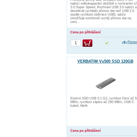
nabízí velkokapacitní úložiště s rozhraním 
3.0 Super Speed. Rozhraní USB 3.0 nabízí a
desetkrát rychlejší přenos dat než USB 2.0
(podle rychlosti sběrnice USB), takže
umožňuje extrémně rychlý přenos dat na
cest...
Cena po přihlášení
Porov
VERBATIM Vx500 SSD 120GB
Externí SSD USB 3.1 G2, rychlost čtení až 
MB/s, rychlost zápisu až 290 MB/s, USB-C
kabel, hliník
Cena po přihlášení