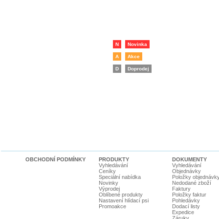
N
Novinka
A
Akce
D
Doprodej
OBCHODNÍ PODMÍNKY
PRODUKTY
DOKUMENTY
Vyhledávání
Vyhledávání
Ceníky
Objednávky
Speciální nabídka
Položky objednávk
Novinky
Nedodané zboží
Výprodej
Faktury
Oblíbené produkty
Položky faktur
Nastavení hlídací psi
Pohledávky
Promoakce
Dodací listy
Expedice
Záruky