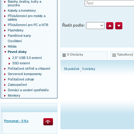
Batohy, brašny, kufry a
pouzdra
Kabely a konektory
Příslušenství pro mobily a
tablety
Příslušenství pro PC a NTB
Řadit podle:
Flashdisky
Paměťové karty
Osvětlení
Média
Pevné disky
S Obrázky
Tabulkový
2,5" USB 3.0 externí
SSD externí
Počítačové skříně a chlazení
56
položek
3
stránky
Serverové komponenty
Počítačové zdroje
Zabezpečení
Domácí a osobní spotřebiče
Monitory
Porovnat -
0
Ks