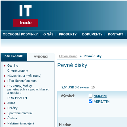
OBCHODNÍ PODMÍNKY
O NÁS
PRODUKTY
DOKUMENTY
KONTAKT
KATEGORIE
Hlavní strana
Pevné disky
VÝROBCI
Pevné disky
Gaming
Chytré prsteny
Klávesnice a myši (sety)
Příslušenství do auta
USB huby, čtečky
2,5" USB 3.0 externí
15
paměťových a čipových karet
a redukce
Výrobci:
VŠICHNI
FOR HEALTH
VERBATIM
Audio
Držáky
Spotřební materiál
Čištění
Nabíjení & napájení
Hledat: