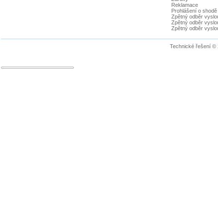
Reklamace
Prohlášení o shodě
Zpětný odběr vyslou
Zpětný odběr vyslouž
Zpětný odběr vyslou
Technické řešení ©