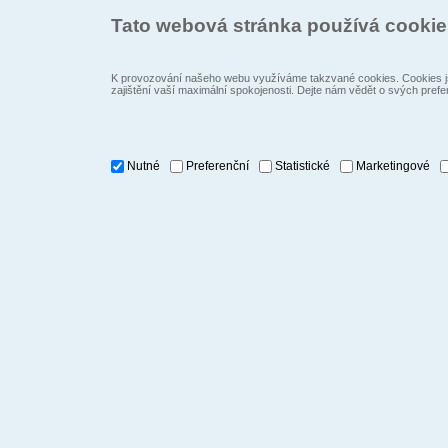
Tato webová stránka používá cooki
K provozování našeho webu využíváme takzvané cookies. Cookies js
zajištění vaší maximální spokojenosti. Dejte nám vědět o svých prefe
Nutné
Preferenční
Statistické
Marketingové