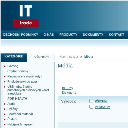
OBCHODNÍ PODMÍNKY
O NÁS
PRODUKTY
DOKUMENTY
KONTAKT
KATEGORIE
Hlavní strana
Média
VÝROBCI
Média
Gaming
Chytré prsteny
Klávesnice a myši (sety)
Příslušenství do auta
USB huby, čtečky
Blu-Ray
paměťových a čipových karet
Diskety
1
a redukce
FOR HEALTH
Výrobci:
VŠICHNI
Audio
VERBATIM
Držáky
Spotřební materiál
Čištění
Nabíjení & napájení