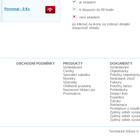
-
je skladem
Porovnat -
0
Ks
-
k dispozici do 48 hodin
-
není skladem
po kliknutí na ikony se zobrazí detailní
dotazovač skladu
OBCHODNÍ PODMÍNKY
PRODUKTY
DOKUMENTY
Vyhledávání
Vyhledávání
Ceníky
Objednávky
Speciální nabídka
Položky objednávk
Novinky
Nedodané zboží
Výprodej
Faktury
Oblíbené produkty
Položky faktur
Nastavení hlídací psi
Pohledávky
Promoakce
Dodací listy
Expedice
Záruky
Reklamace
Prohlášení o shodě
Zpětný odběr vyslou
Zpětný odběr vyslouž
Zpětný odběr vyslou
Technické řešení ©