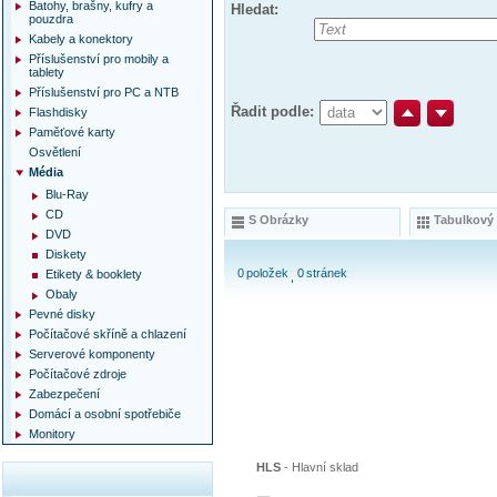
Batohy, brašny, kufry a
Hledat:
pouzdra
Kabely a konektory
Příslušenství pro mobily a
tablety
Příslušenství pro PC a NTB
Řadit podle:
Flashdisky
Paměťové karty
Osvětlení
Média
Blu-Ray
CD
S Obrázky
Tabulkový
DVD
Diskety
0
položek
0
stránek
Etikety & booklety
Obaly
Pevné disky
Počítačové skříně a chlazení
Serverové komponenty
Počítačové zdroje
Zabezpečení
Domácí a osobní spotřebiče
Monitory
HLS
-
Hlavní sklad