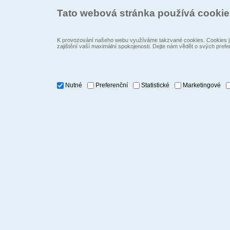
Tato webová stránka používá cooki
K provozování našeho webu využíváme takzvané cookies. Cookies js
zajištění vaší maximální spokojenosti. Dejte nám vědět o svých prefe
Nutné
Preferenční
Statistické
Marketingové