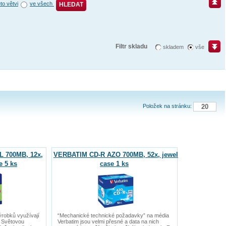
éto větvi
ve všech
HLEDAT
Filtr skladu
skladem
vše
Položek na stránku:
 700MB, 12x,
VERBATIM CD-R AZO 700MB, 52x, jewel
e 5 ks
case 1 ks
ýrobků využívají
“Mechanické technické požadavky” na média
. Světovou
Verbatim jsou velmi přesné a data na nich