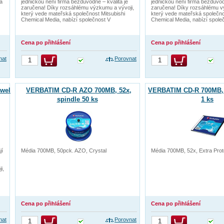
 a
jedničkou není firma bezdůvodně – kvalita je
jedničkou není firma bezdůvodn
zaručena! Díky rozsáhlému výzkumu a vývoji,
zaručena! Díky rozsáhlému v
který vede mateřská společnost Mitsubishi
který vede mateřská společno
Chemical Media, nabízí společnost V
Chemical Media, nabízí spole
Cena po přihlášení
Cena po přihlášení
nat
Porovnat
wel
VERBATIM CD-R AZO 700MB, 52x,
VERBATIM CD-R 700MB, 
spindle 50 ks
1 ks
jí
Média 700MB, 50pck. AZO, Crystal
Média 700MB, 52x, Extra Prot
i,
Cena po přihlášení
Cena po přihlášení
nat
Porovnat