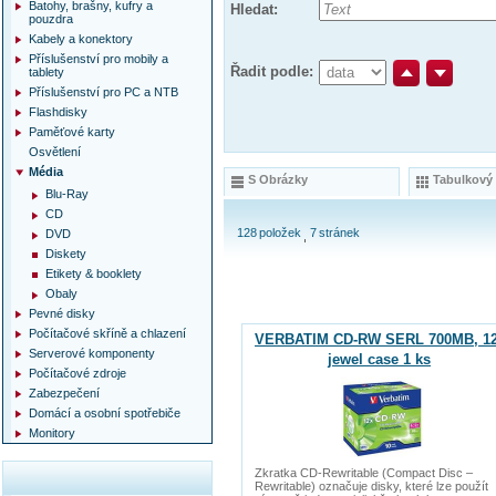
Batohy, brašny, kufry a
Hledat:
pouzdra
Kabely a konektory
Příslušenství pro mobily a
Řadit podle:
tablety
Příslušenství pro PC a NTB
Flashdisky
Paměťové karty
Osvětlení
Média
S Obrázky
Tabulkový
Blu-Ray
CD
128
položek
7
stránek
DVD
Diskety
Etikety & booklety
Obaly
Pevné disky
Počítačové skříně a chlazení
VERBATIM CD-RW SERL 700MB, 12
Serverové komponenty
jewel case 1 ks
Počítačové zdroje
Zabezpečení
Domácí a osobní spotřebiče
Monitory
Zkratka CD-Rewritable (Compact Disc –
Rewritable) označuje disky, které lze použít