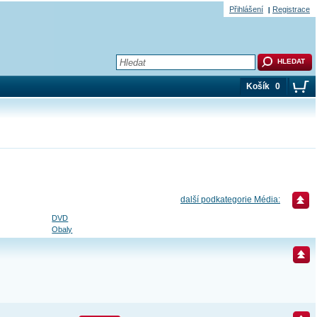
Přihlášení
Registrace
Košík
0
další podkategorie Média:
DVD
Obaly