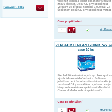
více než jednou a jejichž obsah lze vymazat
znovu přepsat. Disky CD-RW společnosti
Verbatim lze přepsat nejméně 1 000krát. Za
Porovnat -
0
Ks
úspěchem disků CD-RW společnosti Verbati
Cena po přihlášení
Porov
VERBATIM CD-R AZO 700MB, 52x, je
case 10 ks
Přehled Při testování svých výrobků využíva
výrobci disků média Verbatim. Světovou
jedničkou není firma bezdůvodně – kvalita je
zaručena! Díky rozsáhlému výzkumu a vývoj
který vede mateřská společnost Mitsubishi
Chemical Media, nabízí společnost V
Cena po přihlášení
Porov