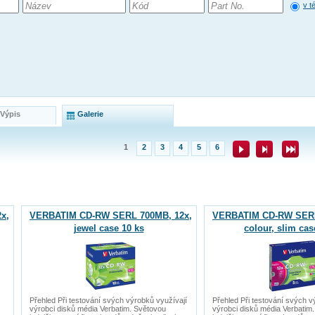
v t
 Výpis
Galerie
1
2
3
4
5
6
x,
VERBATIM CD-RW SERL 700MB, 12x,
VERBATIM CD-RW SERL
jewel case 10 ks
colour, slim cas
Přehled Při testování svých výrobků využívají
Přehled Při testování svých v
výrobci disků média Verbatim. Světovou
výrobci disků média Verbatim