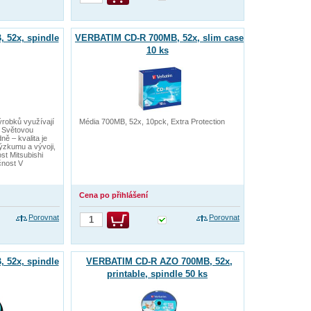
 52x, spindle
VERBATIM CD-R 700MB, 52x, slim case
10 ks
ýrobků využívají
Média 700MB, 52x, 10pck, Extra Protection
. Světovou
ě – kvalita je
ýzkumu a vývoji,
st Mitsubishi
čnost V
Cena po přihlášení
Porovnat
Porovnat
 52x, spindle
VERBATIM CD-R AZO 700MB, 52x,
printable, spindle 50 ks