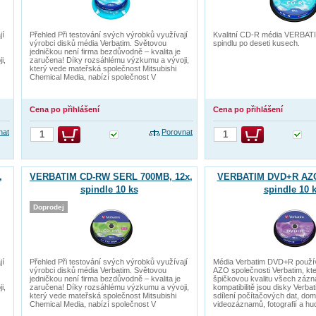
jí
Přehled Při testování svých výrobků využívají
Kvalitní CD-R média VERBAT
výrobci disků média Verbatim. Světovou
spindlu po deseti kusech.
jedničkou není firma bezdůvodně – kvalita je
i,
zaručena! Díky rozsáhlému výzkumu a vývoji,
který vede mateřská společnost Mitsubishi
Chemical Media, nabízí společnost V
Cena po přihlášení
Cena po přihlášení
nat
Porovnat
,
VERBATIM CD-RW SERL 700MB, 12x,
VERBATIM DVD+R AZO 
spindle 10 ks
spindle 10 
Doprodej
jí
Přehled Při testování svých výrobků využívají
Média Verbatim DVD+R používa
výrobci disků média Verbatim. Světovou
AZO společnosti Verbatim, kt
jedničkou není firma bezdůvodně – kvalita je
špičkovou kvalitu všech zázn
i,
zaručena! Díky rozsáhlému výzkumu a vývoji,
kompatibilitě jsou disky Verbat
který vede mateřská společnost Mitsubishi
sdílení počítačových dat, do
Chemical Media, nabízí společnost V
videozáznamů, fotografií a hu