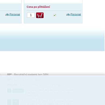
Cena po přihlášení
Porovnat
Porovnat
RP*
-
Recyklační poplatek bez DPH
AF*
-
Autorský fond bez DPH
Body/ks
-
bodová hodnota produktu v promoakci;
-
sestava - sloučení komponent ve virtuální
S
sestava
produkt,(komponenty se mohou prodávat i
samostatně)
-
hák - produkt, k němuž se při prodeji automaticky
H
hák
přiřazují další produkty (například zdroj + přívodní