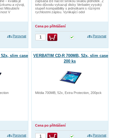
ě – kvalita je
zapsaná lze načíst širokou škálou jednotek. Z
ýzkumu a vývoji,
toho důvodu vykazují disky Verbatim vysoký
st Mitsubishi
stupeň kompatibility s jednotkami s různými
čnost V
rychlostmi zápisu. Vynikající odol
Cena po přihlášení
Porovnat
Porovnat
52x, slim case
VERBATIM CD-R 700MB, 52x, slim case
200 ks
ection
Média 700MB, 52x, Extra Protection, 200pck
Cena po přihlášení
Porovnat
Porovnat