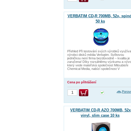
VERBATIM CD-R 700MB, 52x, spind
50 ks
Přehled Při testování svých výrobků využíva
výrobci disků média Verbatim. Světovou
jedničkou není firma bezdůvodně – kvalita je
zaručena! Díky rozsáhlému výzkumu a vývoj
který vede mateřská společnost Mitsubishi
Chemical Media, nabízí společnost V
Cena po přihlášení
Porov
VERBATIM CD-R AZO 700MB, 52x
vinyl, slim case 10 ks