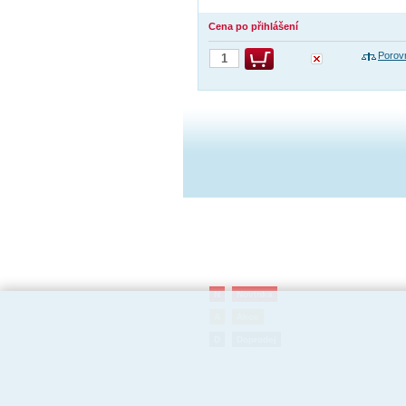
Cena po přihlášení
Porov
N
Novinka
A
Akce
D
Doprodej