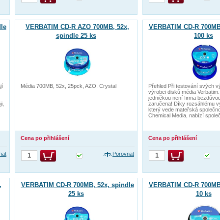
le
VERBATIM CD-R AZO 700MB, 52x,
VERBATIM CD-R 700MB,
spindle 25 ks
100 ks
jí
Média 700MB, 52x, 25pck, AZO, Crystal
Přehled Při testování svých v
výrobci disků média Verbatim
jedničkou není firma bezdůvodn
i,
zaručena! Díky rozsáhlému v
který vede mateřská společno
Chemical Media, nabízí spole
Cena po přihlášení
Cena po přihlášení
nat
Porovnat
,
VERBATIM CD-R 700MB, 52x, spindle
VERBATIM CD-R 700MB,
25 ks
10 ks