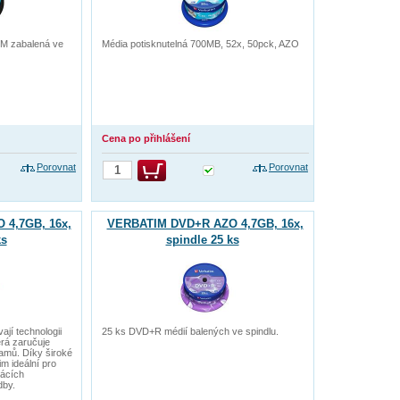
IM zabalená ve
Média potisknutelná 700MB, 52x, 50pck, AZO
Cena po přihlášení
Porovnat
Porovnat
4,7GB, 16x,
VERBATIM DVD+R AZO 4,7GB, 16x,
ks
spindle 25 ks
jí technologii
25 ks DVD+R médií balených ve spindlu.
erá zaručuje
amů. Díky široké
im ideální pro
mácích
dby.