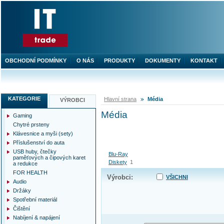
OBCHODNÍ PODMÍNKY
O NÁS
PRODUKTY
DOKUMENTY
KONTAKT
KATEGORIE
Hlavní strana
Média
VÝROBCI
Média
Gaming
Chytré prsteny
Klávesnice a myši (sety)
Příslušenství do auta
USB huby, čtečky
Blu-Ray
paměťových a čipových karet
Diskety
1
a redukce
FOR HEALTH
Výrobci:
VŠICHNI
Audio
Držáky
Spotřební materiál
Čištění
Nabíjení & napájení