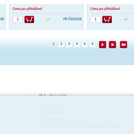
Cena po přihlášení
Cena po přihlášení
nat
Porovnat
1
2
3
4
5
6
HLS
-
Hlavní sklad
-
je skladem
-
k dispozici do 48 hodin
-
není skladem
po kliknutí na ikony se zobrazí detailní dotazovač skladu