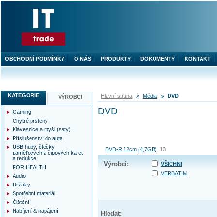
OBCHODNÍ PODMÍNKY
O NÁS
PRODUKTY
DOKUMENTY
KONTAKT
KATEGORIE
Hlavní strana
Média
DVD
VÝROBCI
DVD
Gaming
Chytré prsteny
Klávesnice a myši (sety)
Příslušenství do auta
USB huby, čtečky
DVD-R 12cm (4,7GB)
13
paměťových a čipových karet
a redukce
Výrobci:
VŠICHNI
FOR HEALTH
VERBATIM
Audio
Držáky
Spotřební materiál
Čištění
Nabíjení & napájení
Hledat: