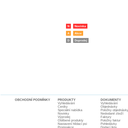
N
Novinka
A
Akce
D
Doprodej
OBCHODNÍ PODMÍNKY
PRODUKTY
DOKUMENTY
Vyhledávání
Vyhledávání
Ceníky
Objednávky
Speciální nabídka
Položky objednávk
Novinky
Nedodané zboží
Výprodej
Faktury
Oblíbené produkty
Položky faktur
Nastavení hlídací psi
Pohledávky
Promoakce
Dodací listy