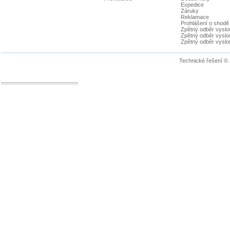
Expedice
Záruky
Reklamace
Prohlášení o shodě
Zpětný odběr vyslou
Zpětný odběr vyslouž
Zpětný odběr vyslou
Technické řešení ©