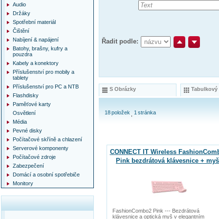
Audio
Držáky
Spotřební materiál
Čištění
Nabíjení & napájení
Řadit podle:
Batohy, brašny, kufry a
pouzdra
Kabely a konektory
Příslušenství pro mobily a
tablety
Příslušenství pro PC a NTB
S Obrázky
Tabulkový
Flashdisky
Paměťové karty
18
položek
1
stránka
Osvětlení
Média
Pevné disky
Počítačové skříně a chlazení
Serverové komponenty
CONNECT IT Wireless FashionCom
Počítačové zdroje
Pink bezdrátová klávesnice + myš
Zabezpečení
Domácí a osobní spotřebiče
Monitory
FashionCombo2 Pink --- Bezdrátová
klávesnice a optická myš v elegantním