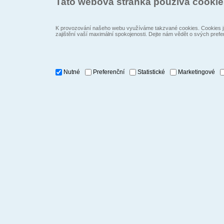
Tato webová stránka používá cooki
K provozování našeho webu využíváme takzvané cookies. Cookies js
zajištění vaší maximální spokojenosti. Dejte nám vědět o svých prefe
Nutné
Preferenční
Statistické
Marketingové