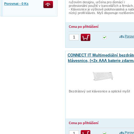
ružovém designu, určena pro domácí i
Porovnat -
0
Ks
profesionální použití v kancelářích a firmách.
- Klávesnice je výškově polohovatelná a nab
nízký profil kláves. Myš disponuje rozlišením
Cena po přihlášení
Porov
CONNECT IT Multimediální bezdrát
klávesnice, (+2x AAA baterie zdarm
CZ + SK verze, bílá
Bezdrátový set klávesnice a optické myši!
Cena po přihlášení
Porov