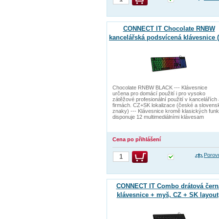
CONNECT IT Chocolate RNBW
kancelářská podsvícená klávesnice 
+ SK verze) BLACK
Chocolate RNBW BLACK --- Klávesnice
určena pro domácí použití i pro vysoko
zátěžové profesionální použití v kancelářích
firmách. CZ+SK lokalizace (české a slovens
znaky) --- Klávesnice kromě klasických funk
disponuje 12 multimediálními klávesam
Cena po přihlášení
Porov
CONNECT IT Combo drátová čern
klávesnice + myš, CZ + SK layout