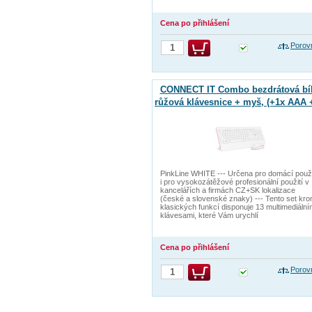
Cena po přihlášení
Porov
CONNECT IT Combo bezdrátová bíl
růžová klávesnice + myš, (+1x AAA 
AA baterie zdarma), CZ + SK layou
PinkLine WHITE --- Určena pro domácí použi
i pro vysokozátěžové profesionální použití v
kancelářích a firmách CZ+SK lokalizace
(české a slovenské znaky) --- Tento set kr
klasických funkcí disponuje 13 multimediální
klávesami, které Vám urychlí
Cena po přihlášení
Porov