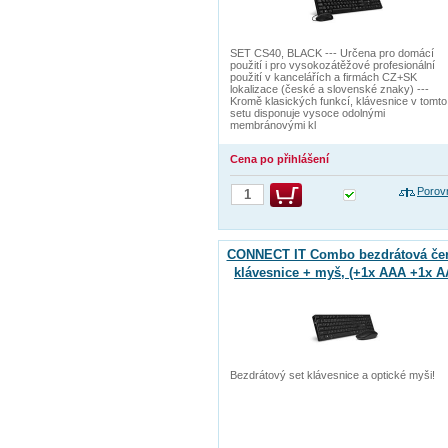
SET CS40, BLACK --- Určena pro domácí
použití i pro vysokozátěžové profesionální
použití v kancelářích a firmách CZ+SK
lokalizace (české a slovenské znaky) ---
Kromě klasických funkcí, klávesnice v tomto
setu disponuje vysoce odolnými
membránovými kl
Cena po přihlášení
Porov
CONNECT IT Combo bezdrátová če
klávesnice + myš, (+1x AAA +1x A
baterie zdarma), CZ + SK layout
Bezdrátový set klávesnice a optické myši!