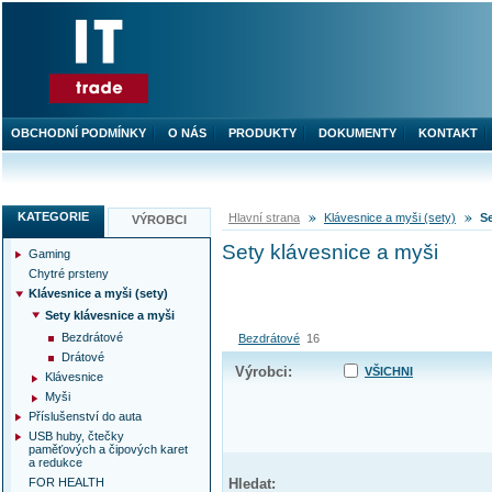
OBCHODNÍ PODMÍNKY
O NÁS
PRODUKTY
DOKUMENTY
KONTAKT
KATEGORIE
Hlavní strana
Klávesnice a myši (sety)
Se
VÝROBCI
Sety klávesnice a myši
Gaming
Chytré prsteny
Klávesnice a myši (sety)
Sety klávesnice a myši
Bezdrátové
Bezdrátové
16
Drátové
Výrobci:
VŠICHNI
Klávesnice
Myši
Příslušenství do auta
USB huby, čtečky
paměťových a čipových karet
a redukce
FOR HEALTH
Hledat: