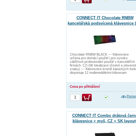
CONNECT IT Chocolate RNBW
kancelářská podsvícená klávesnice 
+ SK verze) BLACK
Chocolate RNBW BLACK --- Klávesnice
určena pro domácí použití i pro vysoko
zátěžové profesionální použití v kancelářích
firmách. CZ+SK lokalizace (české a slovens
znaky) --- Klávesnice kromě klasických funk
disponuje 12 multimediálními klávesam
Cena po přihlášení
Porov
CONNECT IT Combo drátová čern
klávesnice + myš, CZ + SK layout