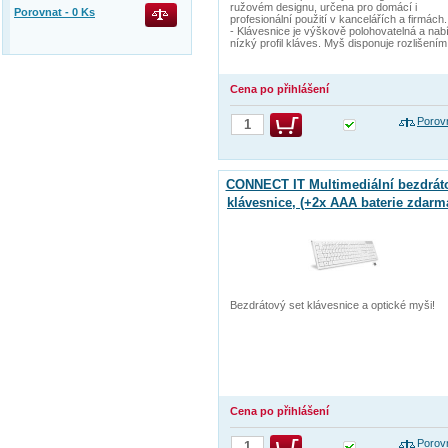
ružovém designu, určena pro domácí i
Porovnat -
0
Ks
profesionální použití v kancelářích a firmách.
- Klávesnice je výškově polohovatelná a nab
nízký profil kláves. Myš disponuje rozlišením
Cena po přihlášení
Porov
CONNECT IT Multimediální bezdrát
klávesnice, (+2x AAA baterie zdarm
CZ + SK verze, bílá
Bezdrátový set klávesnice a optické myši!
Cena po přihlášení
Porov