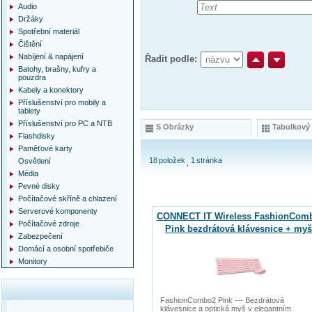
Audio
Držáky
Spotřební materiál
Čištění
Nabíjení & napájení
Řadit podle:
Batohy, brašny, kufry a
pouzdra
Kabely a konektory
Příslušenství pro mobily a
tablety
Příslušenství pro PC a NTB
S Obrázky
Tabulkový
Flashdisky
Paměťové karty
18
položek
1
stránka
Osvětlení
Média
Pevné disky
Počítačové skříně a chlazení
Serverové komponenty
CONNECT IT Wireless FashionCom
Počítačové zdroje
Pink bezdrátová klávesnice + myš
Zabezpečení
Domácí a osobní spotřebiče
Monitory
FashionCombo2 Pink --- Bezdrátová
klávesnice a optická myš v elegantním