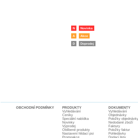
N
Novinka
A
Akce
D
Doprodej
OBCHODNÍ PODMÍNKY
PRODUKTY
DOKUMENTY
Vyhledávání
Vyhledávání
Ceníky
Objednávky
Speciální nabídka
Položky objednávk
Novinky
Nedodané zboží
Výprodej
Faktury
Oblíbené produkty
Položky faktur
Nastavení hlídací psi
Pohledávky
Promoakce
Dodací listy