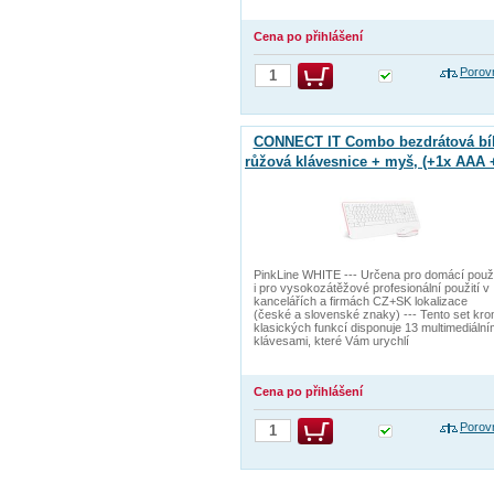
Cena po přihlášení
Porov
CONNECT IT Combo bezdrátová bíl
růžová klávesnice + myš, (+1x AAA 
AA baterie zdarma), CZ + SK layou
PinkLine WHITE --- Určena pro domácí použi
i pro vysokozátěžové profesionální použití v
kancelářích a firmách CZ+SK lokalizace
(české a slovenské znaky) --- Tento set kr
klasických funkcí disponuje 13 multimediální
klávesami, které Vám urychlí
Cena po přihlášení
Porov