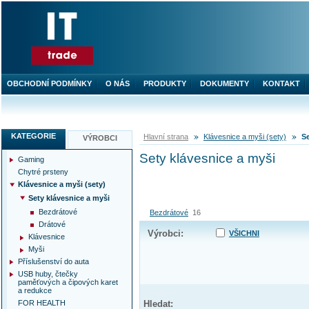
OBCHODNÍ PODMÍNKY
O NÁS
PRODUKTY
DOKUMENTY
KONTAKT
KATEGORIE
Hlavní strana
Klávesnice a myši (sety)
Se
VÝROBCI
Sety klávesnice a myši
Gaming
Chytré prsteny
Klávesnice a myši (sety)
Sety klávesnice a myši
Bezdrátové
Bezdrátové
16
Drátové
Výrobci:
VŠICHNI
Klávesnice
Myši
Příslušenství do auta
USB huby, čtečky
paměťových a čipových karet
a redukce
FOR HEALTH
Hledat: