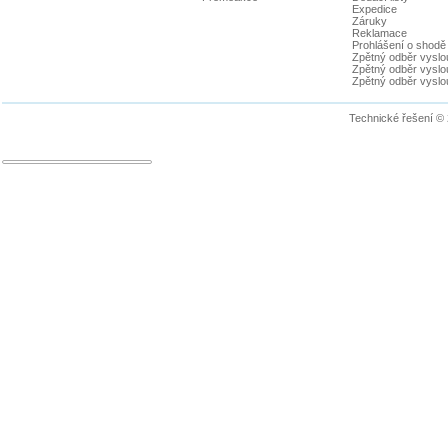
Expedice
Záruky
Reklamace
Prohlášení o shodě
Zpětný odběr vyslou
Zpětný odběr vyslouž
Zpětný odběr vyslou
Technické řešení ©