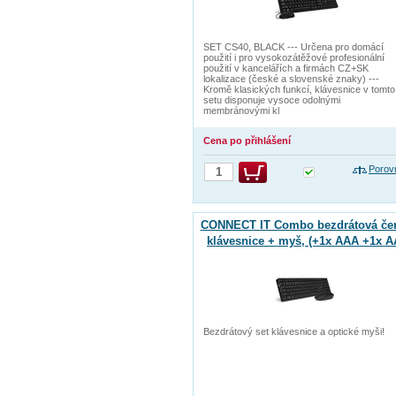
SET CS40, BLACK --- Určena pro domácí
použití i pro vysokozátěžové profesionální
použití v kancelářích a firmách CZ+SK
lokalizace (české a slovenské znaky) ---
Kromě klasických funkcí, klávesnice v tomto
setu disponuje vysoce odolnými
membránovými kl
Cena po přihlášení
Porov
CONNECT IT Combo bezdrátová če
klávesnice + myš, (+1x AAA +1x A
baterie zdarma), CZ + SK layout
Bezdrátový set klávesnice a optické myši!