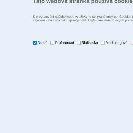
Tato webová stránka používá cooki
K provozování našeho webu využíváme takzvané cookies. Cookies js
zajištění vaší maximální spokojenosti. Dejte nám vědět o svých prefe
Nutné
Preferenční
Statistické
Marketingové