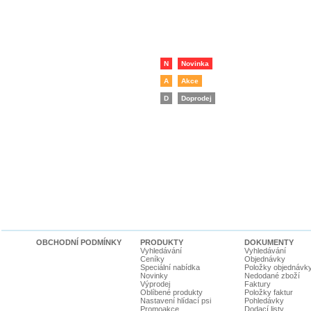
N
Novinka
A
Akce
D
Doprodej
OBCHODNÍ PODMÍNKY
PRODUKTY
DOKUMENTY
Vyhledávání
Vyhledávání
Ceníky
Objednávky
Speciální nabídka
Položky objednávk
Novinky
Nedodané zboží
Výprodej
Faktury
Oblíbené produkty
Položky faktur
Nastavení hlídací psi
Pohledávky
Promoakce
Dodací listy