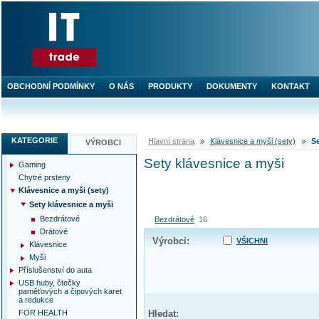
OBCHODNÍ PODMÍNKY
O NÁS
PRODUKTY
DOKUMENTY
KONTAKT
KATEGORIE
Hlavní strana
Klávesnice a myši (sety)
Se
VÝROBCI
Sety klávesnice a myši
Gaming
Chytré prsteny
Klávesnice a myši (sety)
Sety klávesnice a myši
Bezdrátové
Bezdrátové
16
Drátové
Výrobci:
VŠICHNI
Klávesnice
Myši
Příslušenství do auta
USB huby, čtečky
paměťových a čipových karet
a redukce
FOR HEALTH
Hledat: