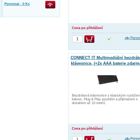
Porovnat -
0
Ks
Cena po přihlášení
Porov
CONNECT IT Multimediální bezdrát
klávesnice, (+2x AAA baterie zdarm
CZ + SK verze, černá
Bezdrátová klávesnice s klasickým rozlože
kláves, Plug & Play použitím a přijímačem s
dosahem až 10 metrů.
Cena po přihlášení
Porov