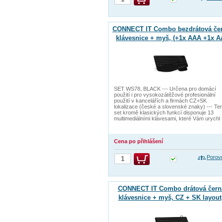
CONNECT IT Combo bezdrátová če
klávesnice + myš, (+1x AAA +1x A
baterie zdarma), CZ + SK layout
SET WS78, BLACK --- Určena pro domácí
použití i pro vysokozátěžové profesionální
použití v kancelářích a firmách CZ+SK
lokalizace (české a slovenské znaky) --- Te
set kromě klasických funkcí disponuje 13
multimediálními klávesami, které Vám urychl
Cena po přihlášení
Porov
CONNECT IT Combo drátová čern
klávesnice + myš, CZ + SK layout