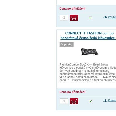
Cena po přihlášení
Porov
CONNECT IT FASHION combo
bezdrátová černo-šedá klávesnice 
myš, (+1x AAA +1x AA baterie zdarm
Doprodej
CZ + SK layout
FashionCombo BLACK --- Bezdrátová
klávesnice a optická myš s klávesami v šed
černých odstínech je ideální kombinace
počítačového příslušenství, které si můžete
vzít s sebou domů či do práce. --- Klávesnic
nabízí 19 multimediálních a funkčních kláves
Cena po přihlášení
Porov