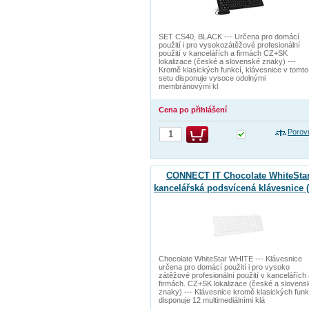
SET CS40, BLACK --- Určena pro domácí
použití i pro vysokozátěžové profesionální
použití v kancelářích a firmách CZ+SK
lokalizace (české a slovenské znaky) ---
Kromě klasických funkcí, klávesnice v tomto
setu disponuje vysoce odolnými
membránovými kl
Cena po přihlášení
Porov
CONNECT IT Chocolate WhiteSta
kancelářská podsvícená klávesnice 
+ SK verze) WHITE
Chocolate WhiteStar WHITE --- Klávesnice
určena pro domácí použití i pro vysoko
zátěžové profesionální použití v kancelářích
firmách. CZ+SK lokalizace (české a slovens
znaky) --- Klávesnice kromě klasických funk
disponuje 12 multimediálními klá