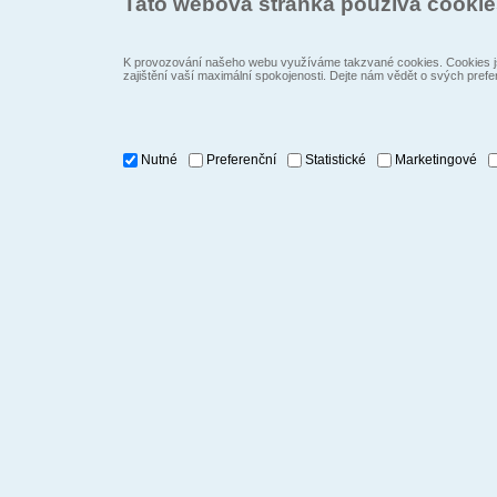
Tato webová stránka používá cooki
K provozování našeho webu využíváme takzvané cookies. Cookies js
zajištění vaší maximální spokojenosti. Dejte nám vědět o svých prefe
Nutné
Preferenční
Statistické
Marketingové