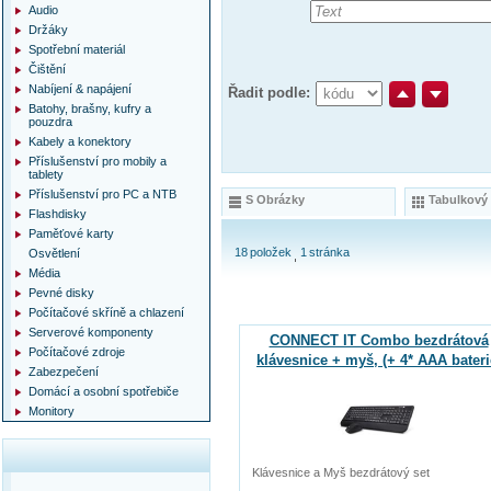
Audio
Držáky
Spotřební materiál
Čištění
Nabíjení & napájení
Řadit podle:
Batohy, brašny, kufry a
pouzdra
Kabely a konektory
Příslušenství pro mobily a
tablety
Příslušenství pro PC a NTB
S Obrázky
Tabulkový
Flashdisky
Paměťové karty
18
položek
1
stránka
Osvětlení
Média
Pevné disky
Počítačové skříně a chlazení
Serverové komponenty
CONNECT IT Combo bezdrátová
Počítačové zdroje
klávesnice + myš, (+ 4* AAA bateri
Zabezpečení
zdarma)
Domácí a osobní spotřebiče
Monitory
Klávesnice a Myš bezdrátový set