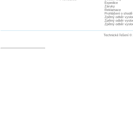
Expedice
Záruky
Reklamace
Prohlášení o shodě
Zpětný odběr vyslou
Zpětný odběr vyslouž
Zpětný odběr vyslou
Technické řešení ©