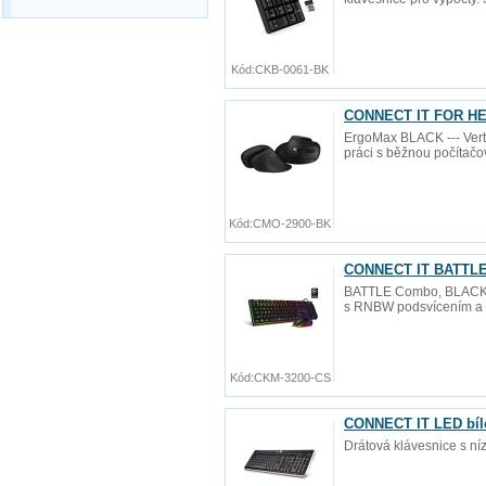
Kód:
CKB-0061-BK
CONNECT IT FOR HEAL
ErgoMax BLACK --- Verti
práci s běžnou počítačov
Kód:
CMO-2900-BK
CONNECT IT BATTLE 
BATTLE Combo, BLACK --
s RNBW podsvícením a tř
Kód:
CKM-3200-CS
CONNECT IT LED bíl
Drátová klávesnice s ní