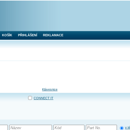
KOŠÍK
PŘIHLÁŠENÍ
REKLAMACE
Klávesnice
CONNECT IT
v t