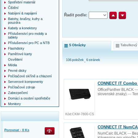
Spotřební materiál
Čištění
Nabíjení & napájení
Řadit podle:
Batohy, brašny, kufry a
pouzdra
Kabely a konektory
Příslušenství pro mobily a
tablety
Příslušenství pro PC a NTB
S Obrázky
Tabulkový
Flashdisky
Paměťové karty
Osvětlení
106
položek
6
stránek
Média
Pevné disky
Počítačové skříně a chlazení
Serverové komponenty
CONNECT IT Combo be
Počítačové zdroje
OfficePanther BLACK ---
Zabezpečení
slovenské znaky) --- Te
Domácí a osobní spotřebiče
Monitory
Kód:
CKM-7800-CS
CONNECT IT NumCALC 
Porovnat -
0
Ks
NumCalc BLACK --- Bezdr
klávesnice pro výpočty.