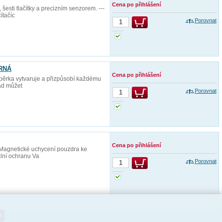
Cena po přihlášení
sti tlačítky a precizním senzorem. ---
ítačíc
Porovnat
ERNÁ
Cena po přihlášení
ěrka vytvaruje a přizpůsobí každému
Pad můžet
Porovnat
Cena po přihlášení
 Magnetické uchycení pouzdra ke
ální ochranu Va
Porovnat