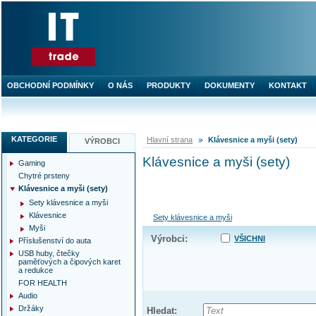
OBCHODNÍ PODMÍNKY
O NÁS
PRODUKTY
DOKUMENTY
KONTAKT
KATEGORIE
Hlavní strana
Klávesnice a myši (sety)
VÝROBCI
Klávesnice a myši (sety)
Gaming
Chytré prsteny
Klávesnice a myši (sety)
Sety klávesnice a myši
Klávesnice
Sety klávesnice a myši
Myši
Výrobci:
VŠICHNI
Příslušenství do auta
USB huby, čtečky
paměťových a čipových karet
a redukce
FOR HEALTH
Audio
Držáky
Hledat: