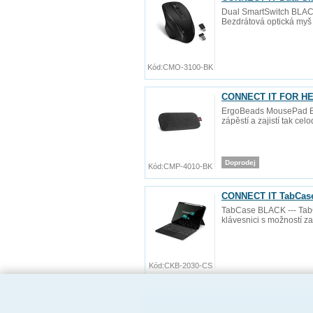
Dual SmartSwitch BLACK 
Bezdrátová optická myš 
Kód:
CMO-3100-BK
CONNECT IT FOR HEA
ErgoBeads MousePad BLA
zápěstí a zajistí tak ce
Doprodej
Kód:
CMP-4010-BK
CONNECT IT TabCase 
TabCase BLACK --- TabC
klávesnici s možností za
Kód:
CKB-2030-CS