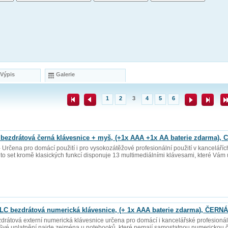
 Výpis
Galerie
1
2
3
4
5
6
zdrátová černá klávesnice + myš, (+1x AAA +1x AA baterie zdarma), C
 Určena pro domácí použití i pro vysokozátěžové profesionální použití v kanceláří
nto set kromě klasických funkcí disponuje 13 multimediálními klávesami, které Vám 
bezdrátová numerická klávesnice, (+ 1x AAA baterie zdarma), ČERNÁ
átová externí numerická klávesnice určena pro domácí i kancelářské profesionální
 Své uplatnění najde zejména u notebooků, které nemají samostatnou numerickou čá