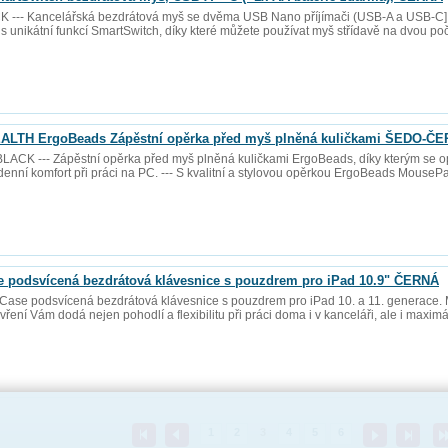
--- Kancelářská bezdrátová myš se dvěma USB Nano příjímači (USB-A a USB-C], še
s unikátní funkcí SmartSwitch, díky které můžete používat myš střídavě na dvou poč
LTH ErgoBeads Zápěstní opěrka před myš plněná kuličkami ŠEDO-Č
CK --- Zápěstní opěrka před myš plněná kuličkami ErgoBeads, díky kterým se op
lodenní komfort při práci na PC. --- S kvalitní a stylovou opěrkou ErgoBeads Mouse
podsvícená bezdrátová klávesnice s pouzdrem pro iPad 10.9" ČERNÁ
ase podsvícená bezdrátová klávesnice s pouzdrem pro iPad 10. a 11. generace.
vření Vám dodá nejen pohodlí a flexibilitu při práci doma i v kanceláři, ale i maxim
1
2
3
4
5
6