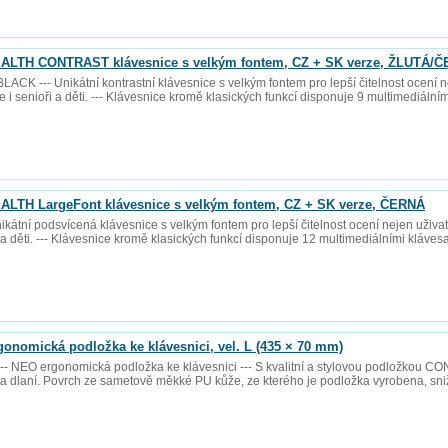
LTH CONTRAST klávesnice s velkým fontem, CZ + SK verze, ŽLUTÁ/
--- Unikátní kontrastní klávesnice s velkým fontem pro lepší čitelnost ocení ne
 i senioři a děti. --- Klávesnice kromě klasických funkcí disponuje 9 multimediální
LTH LargeFont klávesnice s velkým fontem, CZ + SK verze, ČERNÁ
kátní podsvícená klávesnice s velkým fontem pro lepší čitelnost ocení nejen uživa
i a děti. --- Klávesnice kromě klasických funkcí disponuje 12 multimediálními kláves
nomická podložka ke klávesnici, vel. L (435 × 70 mm)
- NEO ergonomická podložka ke klávesnici --- S kvalitní a stylovou podložkou C
í a dlaní. Povrch ze sametově měkké PU kůže, ze kterého je podložka vyrobena, sn