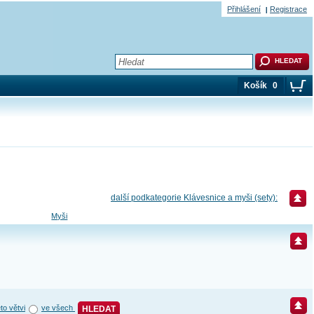
Přihlášení
Registrace
Košík
0
další podkategorie Klávesnice a myši (sety):
Myši
éto větvi
ve všech
HLEDAT