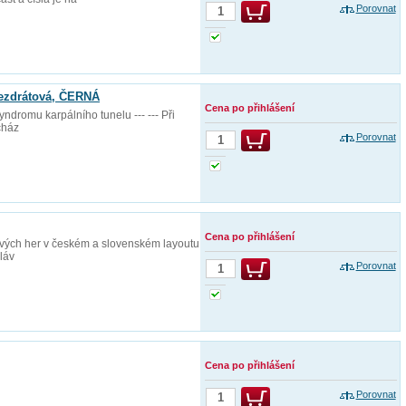
Porovnat
bezdrátová, ČERNÁ
Cena po přihlášení
dromu karpálního tunelu --- --- Při
cház
Porovnat
Cena po přihlášení
ových her v českém a slovenském layoutu
láv
Porovnat
Cena po přihlášení
Porovnat