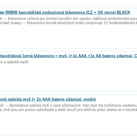
e RNBW kancelářská podsvícená klávesnice (CZ + SK verze) BLACK
- Klávesnice určena pro domácí použití i pro vysoko zátěžové profesionální použ
venské znaky) --- Klávesnice kromě klasických funkcí disponuje 12 multimediálními
zdrátová černá klávesnice + myš, (+1x AAA +1x AA baterie zdarma), C
ce a optické myši!
vá optická myš (+ 2x AAA baterie zdarma), modrá
E --- Bezdrátová optická myš s nano přijímačem. Tato myš má rozšířenou sestavou 
ka, dvě jsou pro posun vpřed/zpět a další slouží pro běžnou práci.Jedná se o bezd