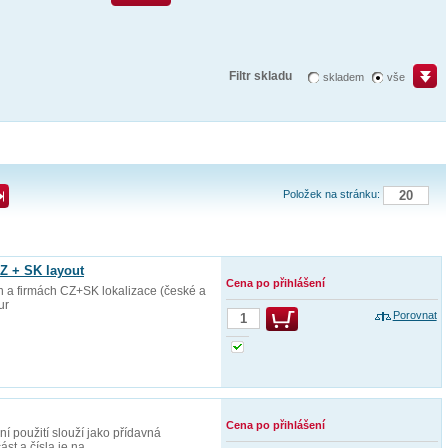
Filtr skladu
skladem
vše
Položek na stránku:
Z + SK layout
Cena po přihlášení
ch a firmách CZ+SK lokalizace (české a
ur
Porovnat
Cena po přihlášení
 použití slouží jako přídavná
st a čísla je na