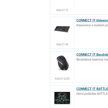
Kód:
CI-71
CONNECT IT klávesn
Klávesnice s modrým p
Kód:
CI-45
CONNECT IT Bezdráto
Bezdrátová laserová my
Kód:
CI-1133
CONNECT IT BATTLE 
Herní podložka BATTLE