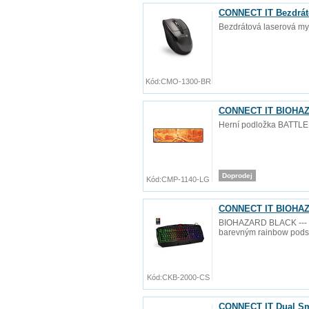
CONNECT IT Bezdráto
Bezdrátová laserová my
Kód:
CMO-1300-BR
CONNECT IT BIOHAZAR
Herní podložka BATTLE
Doprodej
Kód:
CMP-1140-LG
CONNECT IT BIOHAZA
BIOHAZARD BLACK --- Pr
barevným rainbow podsvíc
Kód:
CKB-2000-CS
CONNECT IT Dual Sma