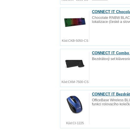
CONNECT IT Chocolat
Chocolate RNBW BLACK --
lokalizace (české a slo
Kód:
CKB-5050-CS
CONNECT IT Combo be
Bezdrátový set klávesni
Kód:
CKM-7500-CS
CONNECT IT Bezdráto
OfficeBase Wireless BLU
funkci rolovacího koleč
Kód:
CI-1225