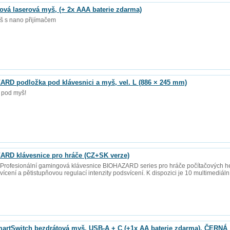
vá laserová myš, (+ 2x AAA baterie zdarma)
š s nano přijímačem
D podložka pod klávesnici a myš, vel. L (886 × 245 mm)
 pod myš!
RD klávesnice pro hráče (CZ+SK verze)
ofesionální gamingová klávesnice BIOHAZARD series pro hráče počítačových he
ení a pětistupňovou regulací intenzity podsvícení. K dispozici je 10 multimediální
rtSwitch bezdrátová myš, USB-A + C (+1x AA baterie zdarma), ČERNÁ