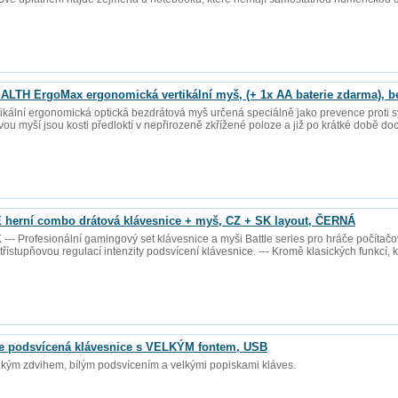
TH ErgoMax ergonomická vertikální myš, (+ 1x AA baterie zdarma), 
kální ergonomická optická bezdrátová myš určená speciálně jako prevence proti syn
ou myší jsou kosti předloktí v nepřirozeně zkřížené poloze a již po krátké době do
herní combo drátová klávesnice + myš, CZ + SK layout, ČERNÁ
- Profesionální gamingový set klávesnice a myši Battle series pro hráče počítač
ístupňovou regulací intenzity podsvícení klávesnice. --- Kromě klasických funkcí, k
e podsvícená klávesnice s VELKÝM fontem, USB
zkým zdvihem, bílým podsvícením a velkými popiskami kláves.