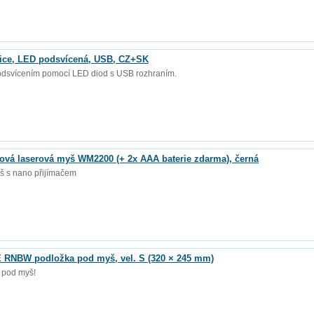
ice, LED podsvícená, USB, CZ+SK
odsvícením pomocí LED diod s USB rozhraním.
vá laserová myš WM2200 (+ 2x AAA baterie zdarma), černá
š s nano přijímačem
RNBW podložka pod myš, vel. S (320 × 245 mm)
 pod myš!