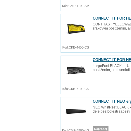
Kód:
CMP-1100-SM
CONNECT IT FOR HEA
CONTRAST YELLOW&BLACK 
zrakovým postižením, ale
Kód:
CKB-4400-CS
CONNECT IT FOR HEA
LargeFont BLACK --- Uni
postižením, ale i senioř
Kód:
CKB-7100-CS
CONNECT IT NEO ergo
NEO WristRest BLACK --
déle bez bolesti zápěst
Doprodej
Kód:
CMP-3590-LG