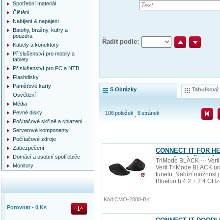
Spotřební materiál
Čištění
Nabíjení & napájení
Batohy, brašny, kufry a
pouzdra
Řadit podle:
Kabely a konektory
Příslušenství pro mobily a
tablety
Příslušenství pro PC a NTB
Flashdisky
Paměťové karty
S Obrázky
Tabulkový
Osvětlení
Média
Pevné disky
106
položek
6
stránek
Počítačové skříně a chlazení
Serverové komponenty
Počítačové zdroje
Zabezpečení
CONNECT IT FOR HEAL
Domácí a osobní spotřebiče
bezdrátová, ČERNÁ
TriMode BLACK --- Vert
Monitory
Verti TriMode BLACK ur
tunelu. Nabízí možnost p
Bluetooth 4.2 + 2.4 GHz
Kód:
CMO-2880-BK
Porovnat -
0
Ks