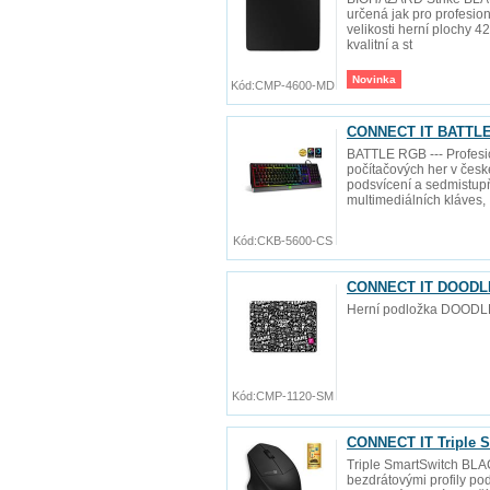
určená jak pro profesion
velikosti herní plochy 
kvalitní a st
Novinka
Kód:
CMP-4600-MD
CONNECT IT BATTLE 
BATTLE RGB --- Profesio
počítačových her v čes
podsvícení a sedmistupňo
multimediálních kláves,
Kód:
CKB-5600-CS
CONNECT IT DOODLE 
Herní podložka DOODL
Kód:
CMP-1120-SM
CONNECT IT Triple S
Triple SmartSwitch BLAC
bezdrátovými profily pod