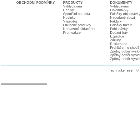
OBCHODNÍ PODMÍNKY
PRODUKTY
DOKUMENTY
Vyhledávání
Vyhledávání
Ceníky
Objednávky
Speciální nabídka
Položky objednávk
Novinky
Nedodané zboží
Výprodej
Faktury
Oblíbené produkty
Položky faktur
Nastavení hlídací psi
Pohledávky
Promoakce
Dodací listy
Expedice
Záruky
Reklamace
Prohlášení o shodě
Zpětný odběr vyslou
Zpětný odběr vyslouž
Zpětný odběr vyslou
Technické řešení ©