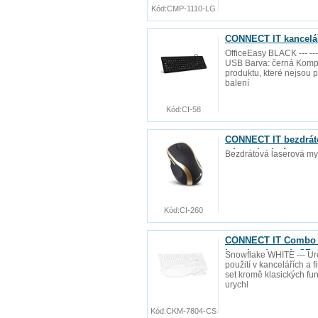
Kód:
CMP-1110-LG
CONNECT IT kancelář
OfficeEasy BLACK --- ---
USB Barva: černá Kompa
produktu, které nejsou
balení
Kód:
CI-58
CONNECT IT bezdráto
zdarma), zlatá
Bezdrátová laserová my
Kód:
CI-260
CONNECT IT Combo be
baterie zdarma), CZ 
Snowflake WHITE --- Urč
použití v kancelářích a 
set kromě klasických fu
urychl
Kód:
CKM-7804-CS