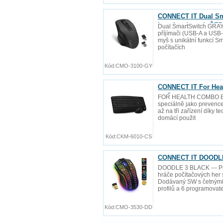
CONNECT IT Dual Sm
baterie zdarma), ŠE
Dual SmartSwitch GRAY
příjímači (USB-A a USB-C
myš s unikátní funkcí S
počítačích
Kód:
CMO-3100-GY
CONNECT IT For Heal
myš
FOR HEALTH COMBO BLAC
speciálně jako prevence
až na tři zařízení díky 
domácí použit
Kód:
CKM-6010-CS
CONNECT IT DOODLE 
DOODLE 3 BLACK --- Pr
hráče počítačových her 
Dodávaný SW s četnými 
profilů a 6 programovat
Kód:
CMO-3530-DD