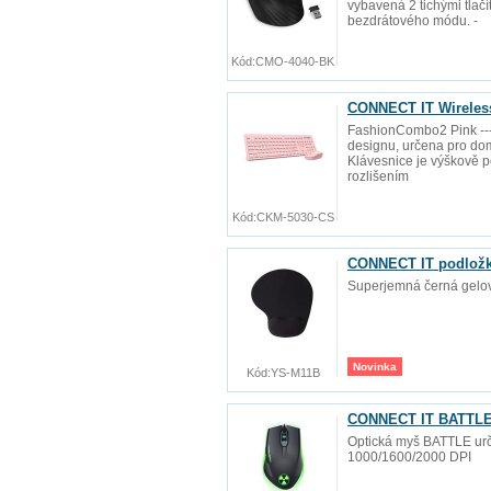
vybavená 2 tichými tlač
bezdrátového módu. -
Kód:
CMO-4040-BK
CONNECT IT Wireles
FashionCombo2 Pink ---
designu, určena pro domá
Klávesnice je výškově po
rozlišením
Kód:
CKM-5030-CS
CONNECT IT podlož
Superjemná černá gelov
Novinka
Kód:
YS-M11B
CONNECT IT BATTLE 
Optická myš BATTLE urče
1000/1600/2000 DPI