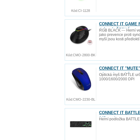
Kód:
CI-1128
CONNECT IT GAME FO
drátová, ČERNÁ
RGB BLACK --- Herní ve
jako prevence proti synd
myší jsou kosti předlokt
Kód:
CMO-2800-BK
CONNECT IT "MUTE" b
zdarma), modrá
Optická myš BATTLE urče
1000/1600/2000 DPI
Kód:
CMO-2230-BL
CONNECT IT BATTLE R
245 mm)
Herní podložka BATTLE