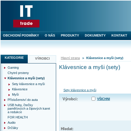
OBCHODNÍ PODMÍNKY
O NÁS
PRODUKTY
DOKUMENTY
KONTAKT
KATEGORIE
Hlavní strana
Klávesnice a myši (sety)
VÝROBCI
Klávesnice a myši (sety)
Gaming
Chytré prsteny
Klávesnice a myši (sety)
Sety klávesnice a myši
Klávesnice
Sety klávesnice a myši
Myši
Výrobci:
VŠICHNI
Příslušenství do auta
USB huby, čtečky
paměťových a čipových karet
a redukce
FOR HEALTH
Audio
Držáky
Hledat: