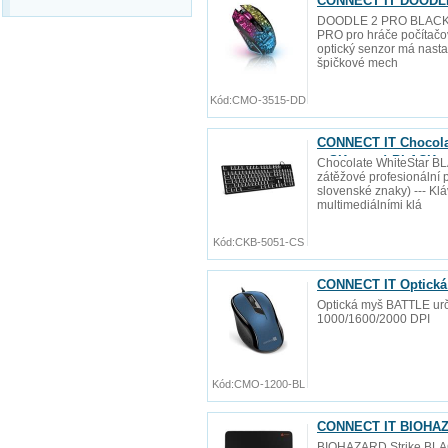
CONNECT IT DOODLE
DOODLE 2 PRO BLACK -
PRO pro hráče počítačov
optický senzor má nastav
špičkové mech
Kód:
CMO-3515-DD
CONNECT IT Chocolat
+ SK verze) BLACK
Chocolate WhiteStar BLA
zátěžové profesionální p
slovenské znaky) --- Kl
multimediálními klá
Kód:
CKB-5051-CS
CONNECT IT Optická
Optická myš BATTLE urče
1000/1600/2000 DPI
Kód:
CMO-1200-BL
CONNECT IT BIOHAZA
BIOHAZARD Strike BLAC