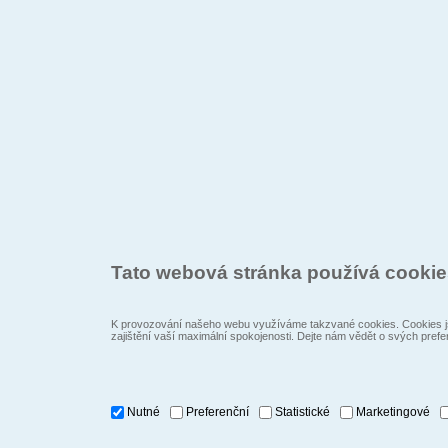
Tato webová stránka používá cooki
K provozování našeho webu využíváme takzvané cookies. Cookies js
zajištění vaší maximální spokojenosti. Dejte nám vědět o svých prefe
Nutné
Preferenční
Statistické
Marketingové