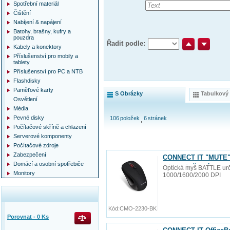
Spotřební materiál
Čištění
Nabíjení & napájení
Batohy, brašny, kufry a
pouzdra
Řadit podle:
Kabely a konektory
Příslušenství pro mobily a
tablety
Příslušenství pro PC a NTB
Flashdisky
Paměťové karty
S Obrázky
Tabulkový
Osvětlení
Média
Pevné disky
106
položek
6
stránek
Počítačové skříně a chlazení
Serverové komponenty
Počítačové zdroje
Zabezpečení
CONNECT IT "MUTE" b
Domácí a osobní spotřebiče
zdarma), černá
Optická myš BATTLE urče
Monitory
1000/1600/2000 DPI
Kód:
CMO-2230-BK
Porovnat -
0
Ks