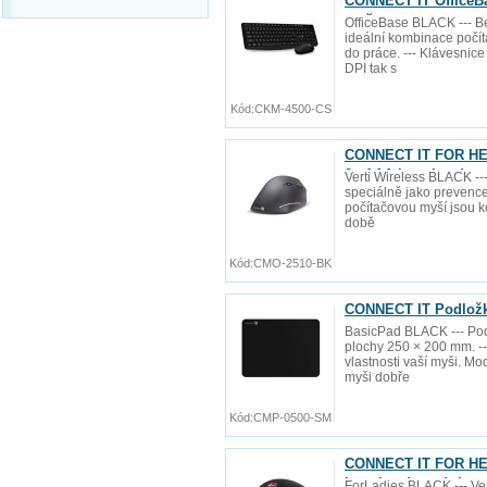
CONNECT IT OfficeBa
myš
OfficeBase BLACK --- B
ideální kombinace počít
do práce. --- Klávesnic
DPI tak s
Kód:
CKM-4500-CS
CONNECT IT FOR HEAL
2x AAA baterie zdarm
Verti Wireless BLACK --
speciálně jako prevence 
počítačovou myší jsou ko
době
Kód:
CMO-2510-BK
CONNECT IT Podložka
BasicPad BLACK --- Pod
plochy 250 × 200 mm. --
vlastnosti vaší myši. Mo
myši dobře
Kód:
CMP-0500-SM
CONNECT IT FOR HEA
baterie zdarma), bez
ForLadies BLACK --- Ve