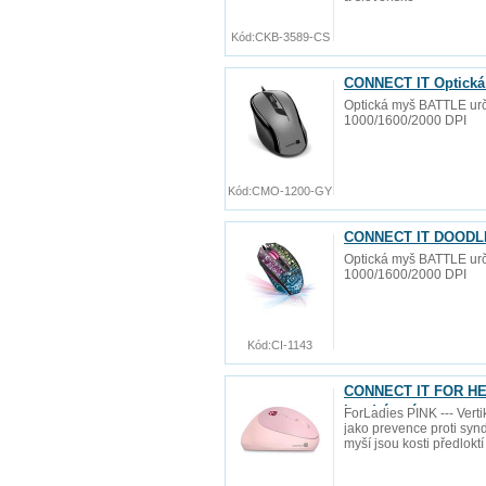
Kód:
CKB-3589-CS
CONNECT IT Optická
Optická myš BATTLE urče
1000/1600/2000 DPI
Kód:
CMO-1200-GY
CONNECT IT DOODLE
Optická myš BATTLE urče
1000/1600/2000 DPI
Kód:
CI-1143
CONNECT IT FOR HEA
bezdrátová
ForLadies PINK --- Vert
jako prevence proti synd
myší jsou kosti předlokt