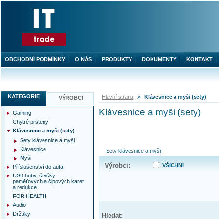
OBCHODNÍ PODMÍNKY
O NÁS
PRODUKTY
DOKUMENTY
KONTAKT
KATEGORIE
Hlavní strana
Klávesnice a myši (sety)
VÝROBCI
Klávesnice a myši (sety)
Gaming
Chytré prsteny
Klávesnice a myši (sety)
Sety klávesnice a myši
Klávesnice
Sety klávesnice a myši
Myši
Výrobci:
VŠICHNI
Příslušenství do auta
USB huby, čtečky
paměťových a čipových karet
a redukce
FOR HEALTH
Audio
Držáky
Hledat: