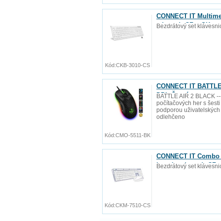
CONNECT IT Multimed
zdarma), CZ + SK ver
Bezdrátový set klávesni
Kód:
CKB-3010-CS
CONNECT IT BATTLE A
DPI, Černá
BATTLE AIR 2 BLACK ---
počítačových her s šesti
podporou uživatelských m
odlehčeno
Kód:
CMO-5511-BK
CONNECT IT Combo b
baterie zdarma), CZ 
Bezdrátový set klávesni
Kód:
CKM-7510-CS