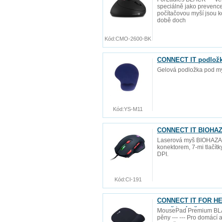
speciálně jako prevence 
počítačovou myší jsou ko
době doch
Kód:
CMO-2600-BK
CONNECT IT podložk
Gelová podložka pod my
Kód:
YS-M11
CONNECT IT BIOHAZ
Laserová myš BIOHAZA
konektorem, 7-mi tlačí
DPI.
Kód:
CI-191
CONNECT IT FOR HEA
paměťové pěny
MousePad Premium BLAC
pěny --- --- Pro domácí