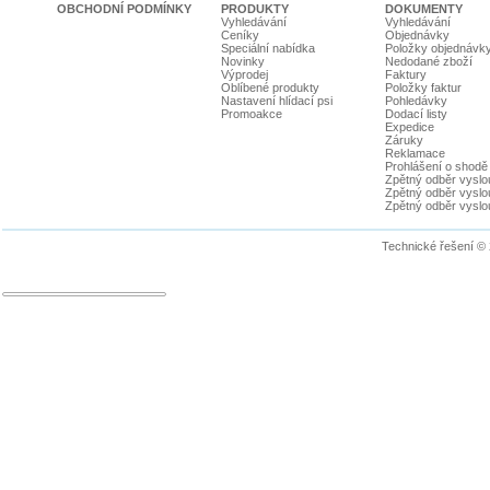
OBCHODNÍ PODMÍNKY
PRODUKTY
DOKUMENTY
Vyhledávání
Vyhledávání
Ceníky
Objednávky
Speciální nabídka
Položky objednávk
Novinky
Nedodané zboží
Výprodej
Faktury
Oblíbené produkty
Položky faktur
Nastavení hlídací psi
Pohledávky
Promoakce
Dodací listy
Expedice
Záruky
Reklamace
Prohlášení o shodě
Zpětný odběr vyslou
Zpětný odběr vyslouž
Zpětný odběr vyslou
Technické řešení ©