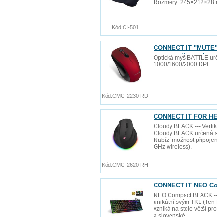
Rozměry: 245×212×28 mm
Kód:
CI-501
CONNECT IT "MUTE" b
zdarma), červená
Optická myš BATTLE urče
1000/1600/2000 DPI
Kód:
CMO-2230-RD
CONNECT IT FOR HEA
Cloudy BLACK --- Verti
Cloudy BLACK určená sp
Nabízí možnost připojení
GHz wireless).
Kód:
CMO-2620-RH
CONNECT IT NEO Com
NEO Compact BLACK ---
unikátní svým TKL (Ten 
vzniká na stole větší pr
a slovenské