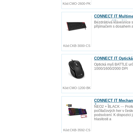
Kód:
CMO-2600-PK
CONNECT IT Multimed
zdarma), CZ + SK ver
Bezdrátová klávesnice s
přijímačem s dosahem a
Kód:
CKB-3000-CS
CONNECT IT Optická
Optická myš BATTLE urče
1000/1600/2000 DPI
Kód:
CMO-1200-BK
CONNECT IT Mechanic
Červená
NEO2 + BLACK --- Profe
počítačových her v čes
podsvícení. K dispozici 
hlasitosti a
Kód:
CKB-3592-CS