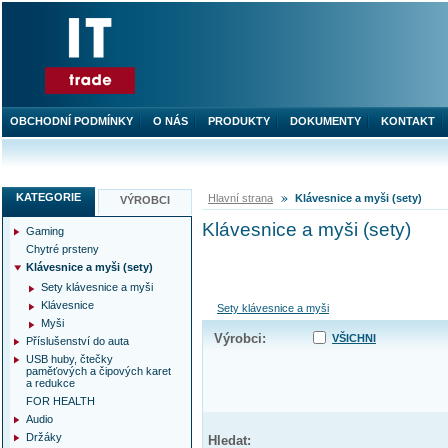
OBCHODNÍ PODMÍNKY
O NÁS
PRODUKTY
DOKUMENTY
KONTAKT
KATEGORIE
Hlavní strana
Klávesnice a myši (sety)
VÝROBCI
Klávesnice a myši (sety)
Gaming
Chytré prsteny
Klávesnice a myši (sety)
Sety klávesnice a myši
Klávesnice
Sety klávesnice a myši
Myši
Výrobci:
VŠICHNI
Příslušenství do auta
USB huby, čtečky
paměťových a čipových karet
a redukce
FOR HEALTH
Audio
Držáky
Hledat: