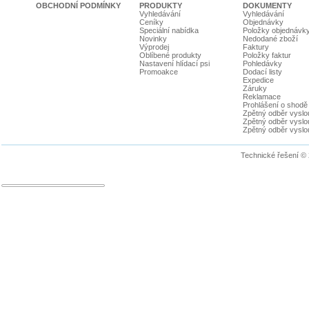
OBCHODNÍ PODMÍNKY
PRODUKTY
DOKUMENTY
Vyhledávání
Vyhledávání
Ceníky
Objednávky
Speciální nabídka
Položky objednávk
Novinky
Nedodané zboží
Výprodej
Faktury
Oblíbené produkty
Položky faktur
Nastavení hlídací psi
Pohledávky
Promoakce
Dodací listy
Expedice
Záruky
Reklamace
Prohlášení o shodě
Zpětný odběr vyslou
Zpětný odběr vyslouž
Zpětný odběr vyslou
Technické řešení ©