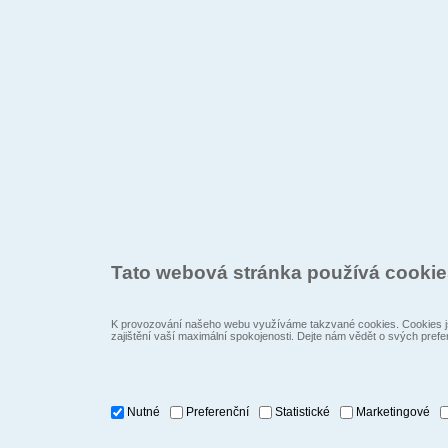
Tato webová stránka používá cooki
K provozování našeho webu využíváme takzvané cookies. Cookies js
zajištění vaší maximální spokojenosti. Dejte nám vědět o svých prefe
Nutné
Preferenční
Statistické
Marketingové