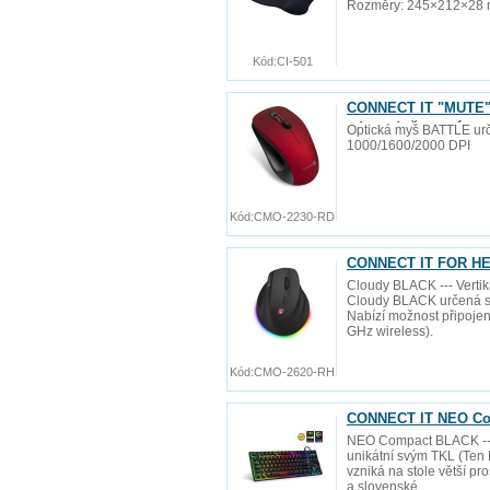
Rozměry: 245×212×28 mm
Kód:
CI-501
CONNECT IT "MUTE" b
zdarma), červená
Optická myš BATTLE urče
1000/1600/2000 DPI
Kód:
CMO-2230-RD
CONNECT IT FOR HEA
Cloudy BLACK --- Verti
Cloudy BLACK určená sp
Nabízí možnost připojení
GHz wireless).
Kód:
CMO-2620-RH
CONNECT IT NEO Com
NEO Compact BLACK ---
unikátní svým TKL (Ten 
vzniká na stole větší pr
a slovenské