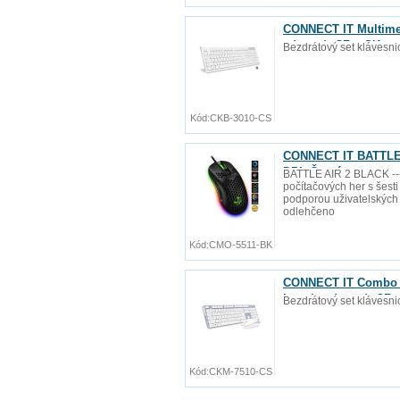
CONNECT IT Multimed
zdarma), CZ + SK ver
Bezdrátový set klávesni
Kód:
CKB-3010-CS
CONNECT IT BATTLE A
DPI, Černá
BATTLE AIR 2 BLACK ---
počítačových her s šesti
podporou uživatelských m
odlehčeno
Kód:
CMO-5511-BK
CONNECT IT Combo b
baterie zdarma), CZ 
Bezdrátový set klávesni
Kód:
CKM-7510-CS