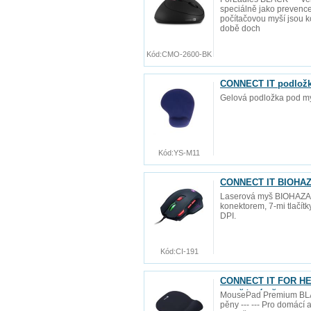
speciálně jako prevence 
počítačovou myší jsou ko
době doch
Kód:
CMO-2600-BK
CONNECT IT podložk
Gelová podložka pod my
Kód:
YS-M11
CONNECT IT BIOHAZ
Laserová myš BIOHAZA
konektorem, 7-mi tlačí
DPI.
Kód:
CI-191
CONNECT IT FOR HEA
paměťové pěny
MousePad Premium BLAC
pěny --- --- Pro domácí