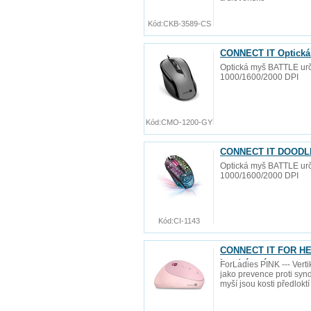
Kód:
CKB-3589-CS
CONNECT IT Optická
Optická myš BATTLE urče
1000/1600/2000 DPI
Kód:
CMO-1200-GY
CONNECT IT DOODLE
Optická myš BATTLE urče
1000/1600/2000 DPI
Kód:
CI-1143
CONNECT IT FOR HEA
bezdrátová
ForLadies PINK --- Vert
jako prevence proti synd
myší jsou kosti předlokt