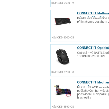
Kód:
CMO-2600-PK
CONNECT IT Multimed
zdarma), CZ + SK ver
Bezdrátová klávesnice s
přijímačem s dosahem a
Kód:
CKB-3000-CS
CONNECT IT Optická
Optická myš BATTLE urče
1000/1600/2000 DPI
Kód:
CMO-1200-BK
CONNECT IT Mechanic
Červená
NEO2 + BLACK --- Profe
počítačových her v čes
podsvícení. K dispozici 
hlasitosti a
Kód:
CKB-3592-CS