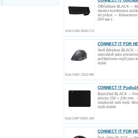
CONNECT IT OfficeBa
myš
OfficeBase BLACK --- B
ideální kombinace počít
do práce. --- Klávesnic
DPI tak s
Kód:
CKM-4500-CS
CONNECT IT FOR HEAL
2x AAA baterie zdarm
Verti Wireless BLACK --
speciálně jako prevence 
počítačovou myší jsou ko
době
Kód:
CMO-2510-BK
CONNECT IT Podložka
BasicPad BLACK --- Pod
plochy 250 × 200 mm. --
vlastnosti vaší myši. Mo
myši dobře
Kód:
CMP-0500-SM
CONNECT IT FOR HEA
baterie zdarma), bez
ForLadies BLACK --- Ve