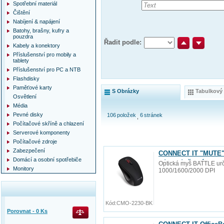
Spotřební materiál
Čištění
Nabíjení & napájení
Batohy, brašny, kufry a
pouzdra
Řadit podle:
Kabely a konektory
Příslušenství pro mobily a
tablety
Příslušenství pro PC a NTB
Flashdisky
Paměťové karty
S Obrázky
Tabulkový
Osvětlení
Média
Pevné disky
106
položek
6
stránek
Počítačové skříně a chlazení
Serverové komponenty
Počítačové zdroje
Zabezpečení
CONNECT IT "MUTE" b
Domácí a osobní spotřebiče
zdarma), černá
Optická myš BATTLE urče
Monitory
1000/1600/2000 DPI
Kód:
CMO-2230-BK
Porovnat -
0
Ks